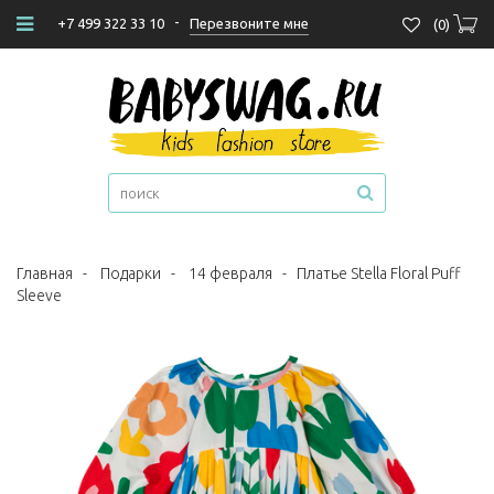
-
Перезвоните мне
+7 499 322 33 10
(
0
)
Главная
-
Подарки
-
14 февраля
-
Платье Stella Floral Puff
Sleeve