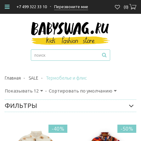
-
Перезвоните мне
+7 499 322 33 10
(
0
)
Главная
-
SALE
-
Термобелье и флис
Показывать
12
-
Сортировать по умолчанию
ФИЛЬТРЫ
-40%
-50%