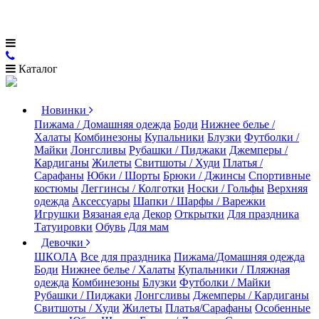
Каталог
Новинки
Пижама / Домашняя одежда
Боди
Нижнее белье /
Халаты
Комбинезоны
Купальники
Блузки
Футболки /
Майки
Лонгсливы
Рубашки / Пиджаки
Джемперы /
Кардиганы
Жилеты
Свитшоты / Худи
Платья /
Сарафаны
Юбки / Шорты
Брюки / Джинсы
Спортивные
костюмы
Леггинсы / Колготки
Носки / Гольфы
Верхняя
одежда
Аксессуары
Шапки / Шарфы / Варежки
Игрушки
Вязаная еда
Декор
Открытки
Для праздника
Татуировки
Обувь
Для мам
Девочки
ШКОЛА
Все для праздника
Пижама/Домашняя одежда
Боди
Нижнее белье / Халаты
Купальники / Пляжная
одежда
Комбинезоны
Блузки
Футболки / Майки
Рубашки / Пиджаки
Лонгсливы
Джемперы / Кардиганы
Свитшоты / Худи
Жилеты
Платья/Сарафаны
Особенные