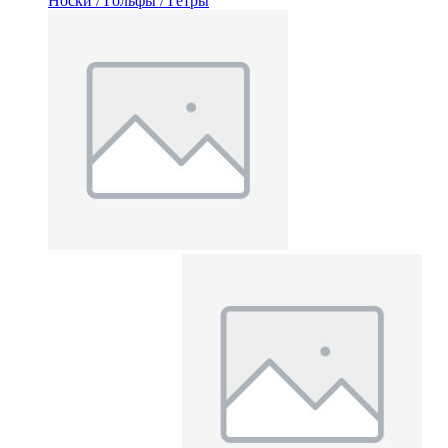
Носки / Гольфы / Гетры