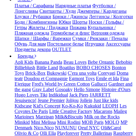
Платья / Сарафаны
Нарядные платья
Футболки /
Лонгсливы
Свитшоты / Худи
Джемперы / Кардиганы
Блузки / Рубашки
Брюки / Джинсы
Леггинсы / Колготки
Боди / Комбинезоны
Юбки
Шорты
Носки / Гольфы /
Гетры
Жилеты / Пиджаки
Пижама
Купальники /
Пляжная одежда
Термобелье и флис
Верхняя одежда
Шапки / Шарфы / Варежки
Сумки / Рюкзаки / Пеналы
Обувь
Для мам
Постельное белье
Игрушки
Аксессуары
Предметы декора
OUTLET
Бренды
Apli Kids
Banana Panda
Beau Loves
Bebe Organic
Bebobio
Billieblush
Bittle Land
Boatilus
BOBO CHOSES
Bonton
Toys
Brick-Box
Bukowski
C'era una volta
Coreyagi
Doma
teatr
Doudou et Compagnie
Egmont Toys
Emile et Ida
Fina
Ejerique
Fred's World by Green Cotton
Gallucci
Gardner and
the gang
Gray Label
Gosoaky
Hello Simone
Histoire d'Ours
Hugo Loves Tiki
Indikidual
Jack Piers
JARRETT
Jesuisencp!
Jeune Premier
Jolijou
Jollein
Just like kids
Kidscase
Kid's Concept
Ko-Ko-Ko
Kukukid
LEOPH
Les
Coyotes De Paris
Little Creative Factory
Macarons
Maileg
Marioinex
Marzipan
Milk&Biscuits
Milk on the Rocks
Minikid
Mini Melissa
Mini Rodini
MOB Paris
MOLO
MP
Denmark
Nico.Nico
NUNUNU
Oeuf NYC
Oli&Carol
Olivio & Co
Olli Ella
Playforever
Pretty Ballerinas
Raspberry