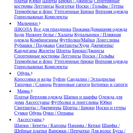
платья
Юбки
Шорты
Брюки / Джинсы
Спортивные
костюмы
Леггинсы
Колготки
Носки / Гольфы / Гетры
Термобелье и флис
Утепленные Брюки
Верхняя одежда
Горнолыжные Комплекты
Мальчики
ШКОЛА
Все для праздника
Пижама/Домашняя одежда
Боди
Нижнее белье / Халаты
Купальники / Пляжная
одежда
Комбинезоны
Футболки/Майки
Лонгсливы
Рубашки / Пиджаки
Свитшоты/Худи
Джемперы/
Кардиганы
Жилеты
Шорты
Брюки/Джинсы
Спортивные костюмы
Леггинсы
Носки / Гольфы
Термобелье и флис
Утепленные брюки
Верхняя одежда
Горнолыжные Комплекты
Обувь
Кроссовки и кеды
Туфли
Сандалии / Эспадрильи
Тапочки / Сланцы
Резиновые сапоги
Ботинки и сапоги
Мамы
Платья
Верхняя одежда
Шапки и шарфы
Одежда для
дома
Аксессуары
Футболки и лонгсливы
Юбки
Свитшоты / Джемперы
Шорты / Брюки
Носки и гетры
Сумки
Обувь
Очки / Оправы
Аксессуары
Шапки / Береты / Капоры
Панамы / Кепки
Шарфы /
Шейные платки
Варежки / Перчатки
Для волос
Бусы /