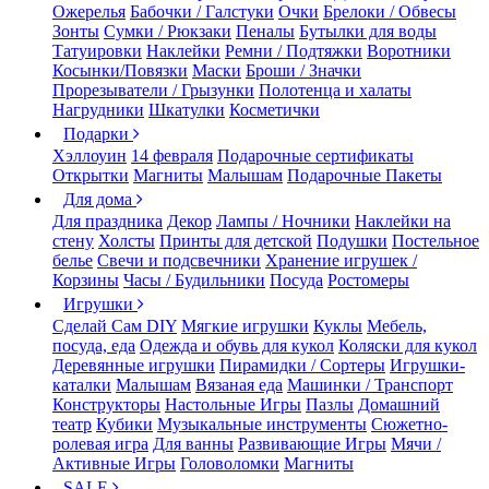
Ожерелья
Бабочки / Галстуки
Очки
Брелоки / Обвесы
Зонты
Сумки / Рюкзаки
Пеналы
Бутылки для воды
Татуировки
Наклейки
Ремни / Подтяжки
Воротники
Косынки/Повязки
Маски
Броши / Значки
Прорезыватели / Грызунки
Полотенца и халаты
Нагрудники
Шкатулки
Косметички
Подарки
Хэллоуин
14 февраля
Подарочные сертификаты
Открытки
Магниты
Малышам
Подарочные Пакеты
Для дома
Для праздника
Декор
Лампы / Ночники
Наклейки на
стену
Холсты
Принты для детской
Подушки
Постельное
белье
Свечи и подсвечники
Хранение игрушек /
Корзины
Часы / Будильники
Посуда
Ростомеры
Игрушки
Сделай Сам DIY
Мягкие игрушки
Куклы
Мебель,
посуда, еда
Одежда и обувь для кукол
Коляски для кукол
Деревянные игрушки
Пирамидки / Сортеры
Игрушки-
каталки
Малышам
Вязаная еда
Машинки / Транспорт
Конструкторы
Настольные Игры
Пазлы
Домашний
театр
Кубики
Музыкальные инструменты
Сюжетно-
ролевая игра
Для ванны
Развивающие Игры
Мячи /
Активные Игры
Головоломки
Магниты
SALE