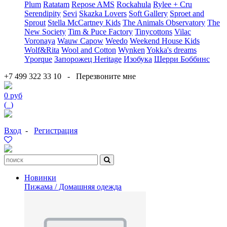
Plum
Ratatam
Repose AMS
Rockahula
Rylee + Cru
Serendipity
Sevi
Skazka Lovers
Soft Gallery
Sproet and
Sprout
Stella McCartney Kids
The Animals Observatory
The
New Society
Tim & Puce Factory
Tinycottons
Vilac
Voronaya
Wauw Capow
Weedo
Weekend House Kids
Wolf&Rita
Wool and Cotton
Wynken
Yokka's dreams
Yporque
Запорожец Heritage
Изобука
Шерри Боббинс
+7 499 322 33 10
-
Перезвоните мне
0 руб
(
0
)
Вход
-
Регистрация
Новинки
Пижама / Домашняя одежда