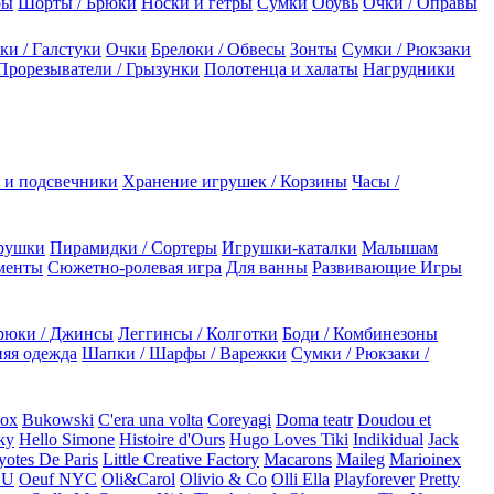
ры
Шорты / Брюки
Носки и гетры
Сумки
Обувь
Очки / Оправы
ки / Галстуки
Очки
Брелоки / Обвесы
Зонты
Сумки / Рюкзаки
Прорезыватели / Грызунки
Полотенца и халаты
Нагрудники
 и подсвечники
Хранение игрушек / Корзины
Часы /
рушки
Пирамидки / Сортеры
Игрушки-каталки
Малышам
менты
Сюжетно-ролевая игра
Для ванны
Развивающие Игры
рюки / Джинсы
Леггинсы / Колготки
Боди / Комбинезоны
яя одежда
Шапки / Шарфы / Варежки
Сумки / Рюкзаки /
Box
Bukowski
C'era una volta
Coreyagi
Doma teatr
Doudou et
ky
Hello Simone
Histoire d'Ours
Hugo Loves Tiki
Indikidual
Jack
otes De Paris
Little Creative Factory
Macarons
Maileg
Marioinex
NU
Oeuf NYC
Oli&Carol
Olivio & Co
Olli Ella
Playforever
Pretty