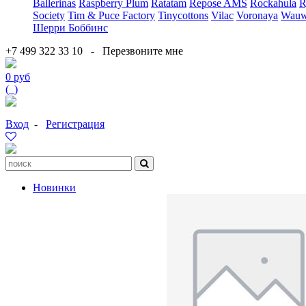
Ballerinas
Raspberry Plum
Ratatam
Repose AMS
Rockahula
R
Society
Tim & Puce Factory
Tinycottons
Vilac
Voronaya
Wauw
Шерри Боббинс
+7 499 322 33 10
-
Перезвоните мне
0 руб
(
0
)
Вход
-
Регистрация
Новинки