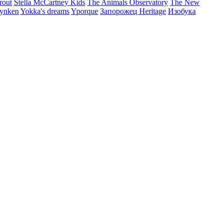
rout
Stella McCartney Kids
The Animals Observatory
The New
ynken
Yokka's dreams
Yporque
Запорожец Heritage
Изобука