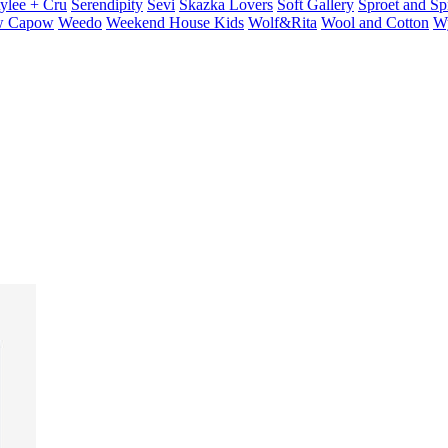
ylee + Cru
Serendipity
Sevi
Skazka Lovers
Soft Gallery
Sproet and Sp
 Capow
Weedo
Weekend House Kids
Wolf&Rita
Wool and Cotton
W