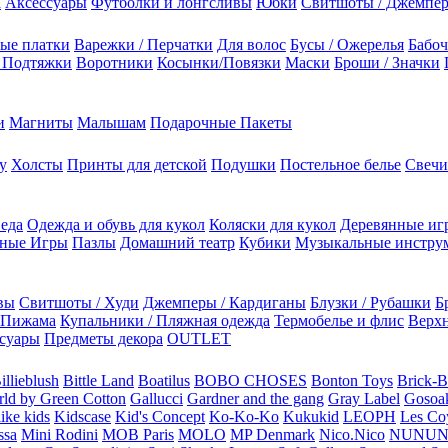
а
Аксессуары
Футболки и лонгсливы
Юбки
Свитшоты / Джемпе
ые платки
Варежки / Перчатки
Для волос
Бусы / Ожерелья
Бабоч
/ Подтяжки
Воротники
Косынки/Повязки
Маски
Броши / Значки
и
Магниты
Малышам
Подарочные Пакеты
у
Холсты
Принты для детской
Подушки
Постельное белье
Свечи
 еда
Одежда и обувь для кукол
Коляски для кукол
Деревянные иг
ьные Игры
Пазлы
Домашний театр
Кубики
Музыкальные инстру
вы
Свитшоты / Худи
Джемперы / Кардиганы
Блузки / Рубашки
Б
Пижама
Купальники / Пляжная одежда
Термобелье и флис
Верхн
суары
Предметы декора
OUTLET
illieblush
Bittle Land
Boatilus
BOBO CHOSES
Bonton Toys
Brick-
rld by Green Cotton
Gallucci
Gardner and the gang
Gray Label
Gosoa
like kids
Kidscase
Kid's Concept
Ko-Ko-Ko
Kukukid
LEOPH
Les Coy
ssa
Mini Rodini
MOB Paris
MOLO
MP Denmark
Nico.Nico
NUNU