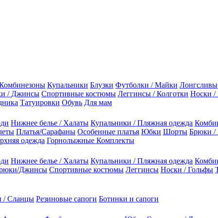
Комбинезоны
Купальники
Блузки
Футболки / Майки
Лонгсливы
и / Джинсы
Спортивные костюмы
Леггинсы / Колготки
Носки /
дника
Татуировки
Обувь
Для мам
оди
Нижнее белье / Халаты
Купальники / Пляжная одежда
Комби
леты
Платья/Сарафаны
Особенные платья
Юбки
Шорты
Брюки /
рхняя одежда
Горнолыжные Комплекты
оди
Нижнее белье / Халаты
Купальники / Пляжная одежда
Комби
рюки/Джинсы
Спортивные костюмы
Леггинсы
Носки / Гольфы
 / Сланцы
Резиновые сапоги
Ботинки и сапоги