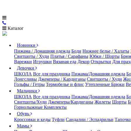
Каталог
Новинки
Пижама / Домашняя одежда
Боди
Нижнее белье / Халаты
Свитшоты / Худи
Платья / Сарафаны
Юбки / Шорты
Брюк
Варежки
Игрушки
Вязаная еда
Декор
Открытки
Для праз
Девочки
ШКОЛА
Все для праздника
Пижама/Домашняя одежда
Б
Лонгсливы
Джемперы / Кардиганы
Свитшоты / Худи
Жи
Гольфы / Гетры
Термобелье и флис
Утепленные Брюки
Ве
Мальчики
ШКОЛА
Все для праздника
Пижама/Домашняя одежда
Б
Свитшоты/Худи
Джемперы/Кардиганы
Жилеты
Шорты
Б
Горнолыжные Комплекты
Обувь
Кроссовки и кеды
Туфли
Сандалии / Эспадрильи
Тапочки
Мамы