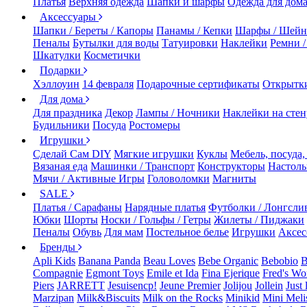
Платья
Верхняя одежда
Шапки и шарфы
Одежда для дом
Аксессуары
Шапки / Береты / Капоры
Панамы / Кепки
Шарфы / Шейн
Пеналы
Бутылки для воды
Татуировки
Наклейки
Ремни 
Шкатулки
Косметички
Подарки
Хэллоуин
14 февраля
Подарочные сертификаты
Открытк
Для дома
Для праздника
Декор
Лампы / Ночники
Наклейки на стен
Будильники
Посуда
Ростомеры
Игрушки
Сделай Сам DIY
Мягкие игрушки
Куклы
Мебель, посуда,
Вязаная еда
Машинки / Транспорт
Конструкторы
Настол
Мячи / Активные Игры
Головоломки
Магниты
SALE
Платья / Сарафаны
Нарядные платья
Футболки / Лонгсли
Юбки
Шорты
Носки / Гольфы / Гетры
Жилеты / Пиджаки
Пеналы
Обувь
Для мам
Постельное белье
Игрушки
Аксес
Бренды
Apli Kids
Banana Panda
Beau Loves
Bebe Organic
Bebobio
B
Compagnie
Egmont Toys
Emile et Ida
Fina Ejerique
Fred's Wo
Piers
JARRETT
Jesuisencp!
Jeune Premier
Jolijou
Jollein
Just 
Marzipan
Milk&Biscuits
Milk on the Rocks
Minikid
Mini Meli