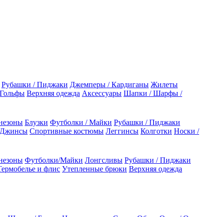
Рубашки / Пиджаки
Джемперы / Кардиганы
Жилеты
 Гольфы
Верхняя одежда
Аксессуары
Шапки / Шарфы /
незоны
Блузки
Футболки / Майки
Рубашки / Пиджаки
 Джинсы
Спортивные костюмы
Леггинсы
Колготки
Носки /
незоны
Футболки/Майки
Лонгсливы
Рубашки / Пиджаки
Термобелье и флис
Утепленные брюки
Верхняя одежда