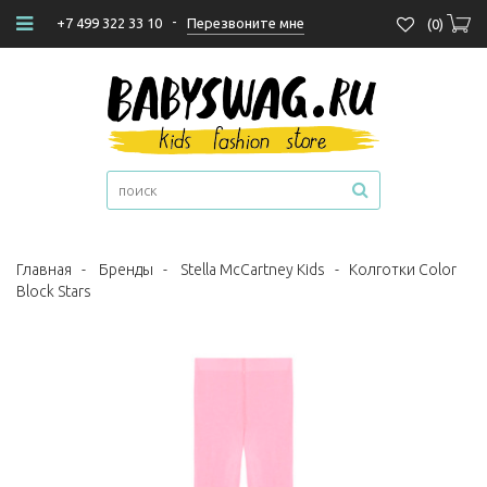
-
Перезвоните мне
+7 499 322 33 10
(
0
)
Главная
-
Бренды
-
Stella McCartney Kids
-
Колготки Color
Block Stars