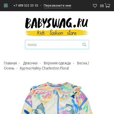
-
Перезвоните мне
+7 499 322 33 10
(
0
)
Главная
-
Девочки
-
Верхняя одежда
-
Весна /
Осень
-
Куртка Hailey Charleston Floral