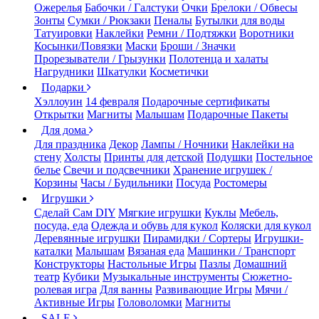
Ожерелья
Бабочки / Галстуки
Очки
Брелоки / Обвесы
Зонты
Сумки / Рюкзаки
Пеналы
Бутылки для воды
Татуировки
Наклейки
Ремни / Подтяжки
Воротники
Косынки/Повязки
Маски
Броши / Значки
Прорезыватели / Грызунки
Полотенца и халаты
Нагрудники
Шкатулки
Косметички
Подарки
Хэллоуин
14 февраля
Подарочные сертификаты
Открытки
Магниты
Малышам
Подарочные Пакеты
Для дома
Для праздника
Декор
Лампы / Ночники
Наклейки на
стену
Холсты
Принты для детской
Подушки
Постельное
белье
Свечи и подсвечники
Хранение игрушек /
Корзины
Часы / Будильники
Посуда
Ростомеры
Игрушки
Сделай Сам DIY
Мягкие игрушки
Куклы
Мебель,
посуда, еда
Одежда и обувь для кукол
Коляски для кукол
Деревянные игрушки
Пирамидки / Сортеры
Игрушки-
каталки
Малышам
Вязаная еда
Машинки / Транспорт
Конструкторы
Настольные Игры
Пазлы
Домашний
театр
Кубики
Музыкальные инструменты
Сюжетно-
ролевая игра
Для ванны
Развивающие Игры
Мячи /
Активные Игры
Головоломки
Магниты
SALE