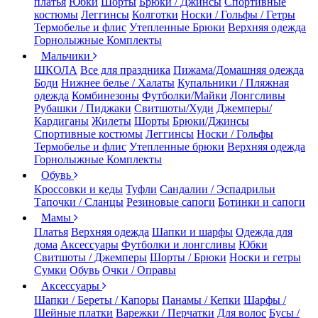
платья
Юбки
Шорты
Брюки / Джинсы
Спортивные
костюмы
Леггинсы
Колготки
Носки / Гольфы / Гетры
Термобелье и флис
Утепленные Брюки
Верхняя одежда
Горнолыжные Комплекты
Мальчики
ШКОЛА
Все для праздника
Пижама/Домашняя одежда
Боди
Нижнее белье / Халаты
Купальники / Пляжная
одежда
Комбинезоны
Футболки/Майки
Лонгсливы
Рубашки / Пиджаки
Свитшоты/Худи
Джемперы/
Кардиганы
Жилеты
Шорты
Брюки/Джинсы
Спортивные костюмы
Леггинсы
Носки / Гольфы
Термобелье и флис
Утепленные брюки
Верхняя одежда
Горнолыжные Комплекты
Обувь
Кроссовки и кеды
Туфли
Сандалии / Эспадрильи
Тапочки / Сланцы
Резиновые сапоги
Ботинки и сапоги
Мамы
Платья
Верхняя одежда
Шапки и шарфы
Одежда для
дома
Аксессуары
Футболки и лонгсливы
Юбки
Свитшоты / Джемперы
Шорты / Брюки
Носки и гетры
Сумки
Обувь
Очки / Оправы
Аксессуары
Шапки / Береты / Капоры
Панамы / Кепки
Шарфы /
Шейные платки
Варежки / Перчатки
Для волос
Бусы /