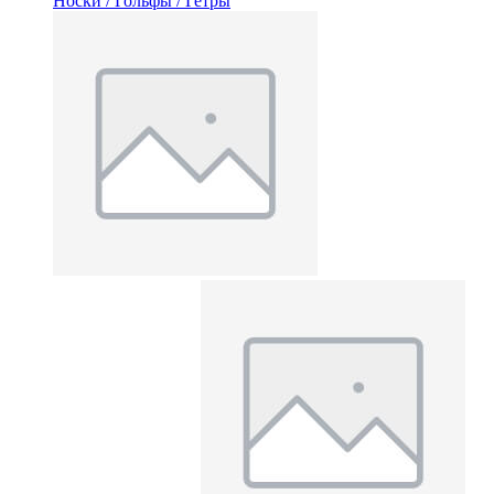
Носки / Гольфы / Гетры