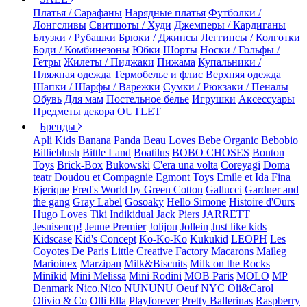
Платья / Сарафаны
Нарядные платья
Футболки /
Лонгсливы
Свитшоты / Худи
Джемперы / Кардиганы
Блузки / Рубашки
Брюки / Джинсы
Леггинсы / Колготки
Боди / Комбинезоны
Юбки
Шорты
Носки / Гольфы /
Гетры
Жилеты / Пиджаки
Пижама
Купальники /
Пляжная одежда
Термобелье и флис
Верхняя одежда
Шапки / Шарфы / Варежки
Сумки / Рюкзаки / Пеналы
Обувь
Для мам
Постельное белье
Игрушки
Аксессуары
Предметы декора
OUTLET
Бренды
Apli Kids
Banana Panda
Beau Loves
Bebe Organic
Bebobio
Billieblush
Bittle Land
Boatilus
BOBO CHOSES
Bonton
Toys
Brick-Box
Bukowski
C'era una volta
Coreyagi
Doma
teatr
Doudou et Compagnie
Egmont Toys
Emile et Ida
Fina
Ejerique
Fred's World by Green Cotton
Gallucci
Gardner and
the gang
Gray Label
Gosoaky
Hello Simone
Histoire d'Ours
Hugo Loves Tiki
Indikidual
Jack Piers
JARRETT
Jesuisencp!
Jeune Premier
Jolijou
Jollein
Just like kids
Kidscase
Kid's Concept
Ko-Ko-Ko
Kukukid
LEOPH
Les
Coyotes De Paris
Little Creative Factory
Macarons
Maileg
Marioinex
Marzipan
Milk&Biscuits
Milk on the Rocks
Minikid
Mini Melissa
Mini Rodini
MOB Paris
MOLO
MP
Denmark
Nico.Nico
NUNUNU
Oeuf NYC
Oli&Carol
Olivio & Co
Olli Ella
Playforever
Pretty Ballerinas
Raspberry