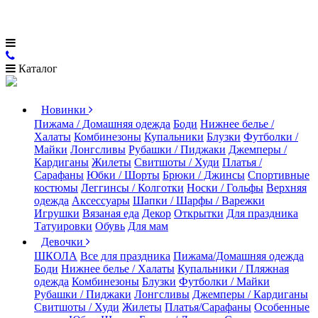
Каталог
Новинки
Пижама / Домашняя одежда
Боди
Нижнее белье /
Халаты
Комбинезоны
Купальники
Блузки
Футболки /
Майки
Лонгсливы
Рубашки / Пиджаки
Джемперы /
Кардиганы
Жилеты
Свитшоты / Худи
Платья /
Сарафаны
Юбки / Шорты
Брюки / Джинсы
Спортивные
костюмы
Леггинсы / Колготки
Носки / Гольфы
Верхняя
одежда
Аксессуары
Шапки / Шарфы / Варежки
Игрушки
Вязаная еда
Декор
Открытки
Для праздника
Татуировки
Обувь
Для мам
Девочки
ШКОЛА
Все для праздника
Пижама/Домашняя одежда
Боди
Нижнее белье / Халаты
Купальники / Пляжная
одежда
Комбинезоны
Блузки
Футболки / Майки
Рубашки / Пиджаки
Лонгсливы
Джемперы / Кардиганы
Свитшоты / Худи
Жилеты
Платья/Сарафаны
Особенные