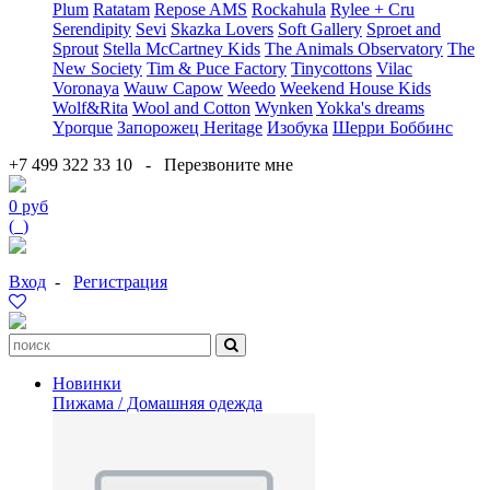
Plum
Ratatam
Repose AMS
Rockahula
Rylee + Cru
Serendipity
Sevi
Skazka Lovers
Soft Gallery
Sproet and
Sprout
Stella McCartney Kids
The Animals Observatory
The
New Society
Tim & Puce Factory
Tinycottons
Vilac
Voronaya
Wauw Capow
Weedo
Weekend House Kids
Wolf&Rita
Wool and Cotton
Wynken
Yokka's dreams
Yporque
Запорожец Heritage
Изобука
Шерри Боббинс
+7 499 322 33 10
-
Перезвоните мне
0 руб
(
0
)
Вход
-
Регистрация
Новинки
Пижама / Домашняя одежда