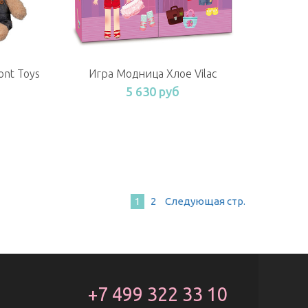
nt Toys
Игра Модница Хлое Vilac
5 630 руб
1
2
След
ующая стр
.
+7 499 322 33 10