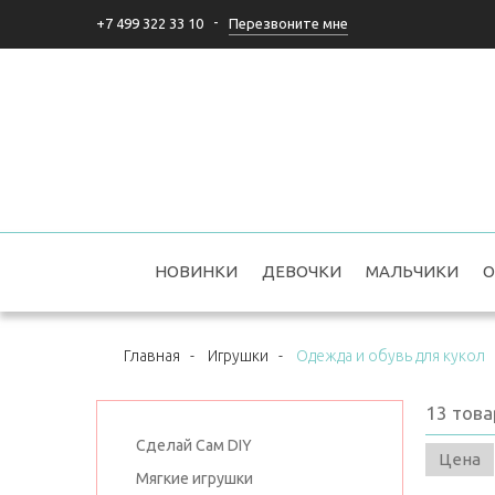
-
Перезвоните мне
+7 499 322 33 10
НОВИНКИ
ДЕВОЧКИ
МАЛЬЧИКИ
О
Главная
-
Игрушки
-
Одежда и обувь для кукол
13
това
Сделай Сам DIY
Цена
Мягкие игрушки