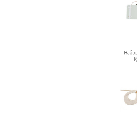
Набо
К