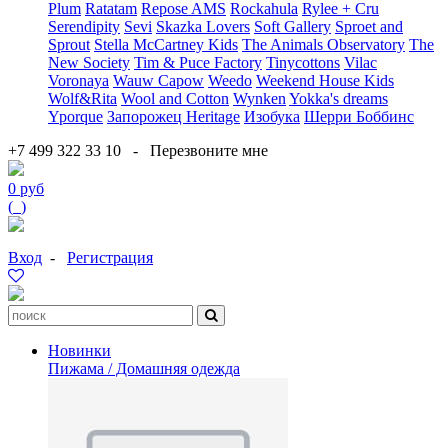
Plum
Ratatam
Repose AMS
Rockahula
Rylee + Cru
Serendipity
Sevi
Skazka Lovers
Soft Gallery
Sproet and
Sprout
Stella McCartney Kids
The Animals Observatory
The
New Society
Tim & Puce Factory
Tinycottons
Vilac
Voronaya
Wauw Capow
Weedo
Weekend House Kids
Wolf&Rita
Wool and Cotton
Wynken
Yokka's dreams
Yporque
Запорожец Heritage
Изобука
Шерри Боббинс
+7 499 322 33 10
-
Перезвоните мне
0 руб
(
0
)
Вход
-
Регистрация
Новинки
Пижама / Домашняя одежда