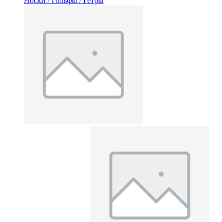
Носки / Гольфы / Гетры