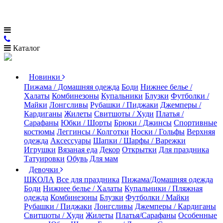
Каталог
Новинки
Пижама / Домашняя одежда
Боди
Нижнее белье /
Халаты
Комбинезоны
Купальники
Блузки
Футболки /
Майки
Лонгсливы
Рубашки / Пиджаки
Джемперы /
Кардиганы
Жилеты
Свитшоты / Худи
Платья /
Сарафаны
Юбки / Шорты
Брюки / Джинсы
Спортивные
костюмы
Леггинсы / Колготки
Носки / Гольфы
Верхняя
одежда
Аксессуары
Шапки / Шарфы / Варежки
Игрушки
Вязаная еда
Декор
Открытки
Для праздника
Татуировки
Обувь
Для мам
Девочки
ШКОЛА
Все для праздника
Пижама/Домашняя одежда
Боди
Нижнее белье / Халаты
Купальники / Пляжная
одежда
Комбинезоны
Блузки
Футболки / Майки
Рубашки / Пиджаки
Лонгсливы
Джемперы / Кардиганы
Свитшоты / Худи
Жилеты
Платья/Сарафаны
Особенные