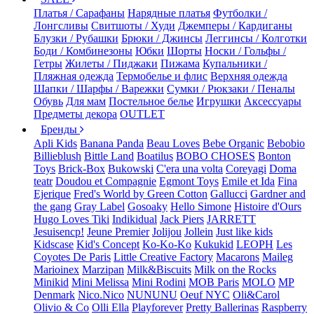
Платья / Сарафаны
Нарядные платья
Футболки /
Лонгсливы
Свитшоты / Худи
Джемперы / Кардиганы
Блузки / Рубашки
Брюки / Джинсы
Леггинсы / Колготки
Боди / Комбинезоны
Юбки
Шорты
Носки / Гольфы /
Гетры
Жилеты / Пиджаки
Пижама
Купальники /
Пляжная одежда
Термобелье и флис
Верхняя одежда
Шапки / Шарфы / Варежки
Сумки / Рюкзаки / Пеналы
Обувь
Для мам
Постельное белье
Игрушки
Аксессуары
Предметы декора
OUTLET
Бренды
Apli Kids
Banana Panda
Beau Loves
Bebe Organic
Bebobio
Billieblush
Bittle Land
Boatilus
BOBO CHOSES
Bonton
Toys
Brick-Box
Bukowski
C'era una volta
Coreyagi
Doma
teatr
Doudou et Compagnie
Egmont Toys
Emile et Ida
Fina
Ejerique
Fred's World by Green Cotton
Gallucci
Gardner and
the gang
Gray Label
Gosoaky
Hello Simone
Histoire d'Ours
Hugo Loves Tiki
Indikidual
Jack Piers
JARRETT
Jesuisencp!
Jeune Premier
Jolijou
Jollein
Just like kids
Kidscase
Kid's Concept
Ko-Ko-Ko
Kukukid
LEOPH
Les
Coyotes De Paris
Little Creative Factory
Macarons
Maileg
Marioinex
Marzipan
Milk&Biscuits
Milk on the Rocks
Minikid
Mini Melissa
Mini Rodini
MOB Paris
MOLO
MP
Denmark
Nico.Nico
NUNUNU
Oeuf NYC
Oli&Carol
Olivio & Co
Olli Ella
Playforever
Pretty Ballerinas
Raspberry