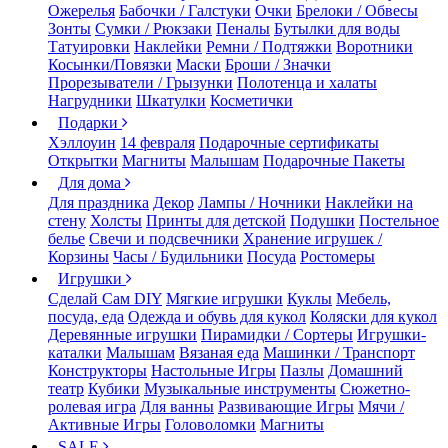
Ожерелья
Бабочки / Галстуки
Очки
Брелоки / Обвесы
Зонты
Сумки / Рюкзаки
Пеналы
Бутылки для воды
Татуировки
Наклейки
Ремни / Подтяжки
Воротники
Косынки/Повязки
Маски
Броши / Значки
Прорезыватели / Грызунки
Полотенца и халаты
Нагрудники
Шкатулки
Косметички
Подарки
Хэллоуин
14 февраля
Подарочные сертификаты
Открытки
Магниты
Малышам
Подарочные Пакеты
Для дома
Для праздника
Декор
Лампы / Ночники
Наклейки на
стену
Холсты
Принты для детской
Подушки
Постельное
белье
Свечи и подсвечники
Хранение игрушек /
Корзины
Часы / Будильники
Посуда
Ростомеры
Игрушки
Сделай Сам DIY
Мягкие игрушки
Куклы
Мебель,
посуда, еда
Одежда и обувь для кукол
Коляски для кукол
Деревянные игрушки
Пирамидки / Сортеры
Игрушки-
каталки
Малышам
Вязаная еда
Машинки / Транспорт
Конструкторы
Настольные Игры
Пазлы
Домашний
театр
Кубики
Музыкальные инструменты
Сюжетно-
ролевая игра
Для ванны
Развивающие Игры
Мячи /
Активные Игры
Головоломки
Магниты
SALE