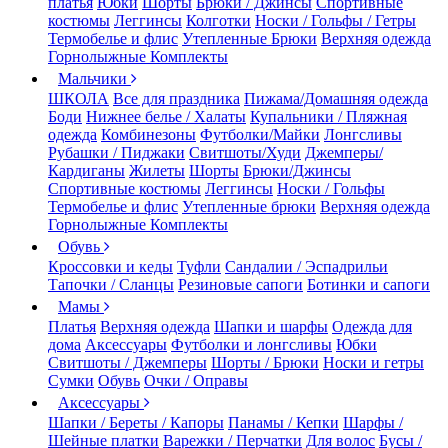
платья
Юбки
Шорты
Брюки / Джинсы
Спортивные
костюмы
Леггинсы
Колготки
Носки / Гольфы / Гетры
Термобелье и флис
Утепленные Брюки
Верхняя одежда
Горнолыжные Комплекты
Мальчики
ШКОЛА
Все для праздника
Пижама/Домашняя одежда
Боди
Нижнее белье / Халаты
Купальники / Пляжная
одежда
Комбинезоны
Футболки/Майки
Лонгсливы
Рубашки / Пиджаки
Свитшоты/Худи
Джемперы/
Кардиганы
Жилеты
Шорты
Брюки/Джинсы
Спортивные костюмы
Леггинсы
Носки / Гольфы
Термобелье и флис
Утепленные брюки
Верхняя одежда
Горнолыжные Комплекты
Обувь
Кроссовки и кеды
Туфли
Сандалии / Эспадрильи
Тапочки / Сланцы
Резиновые сапоги
Ботинки и сапоги
Мамы
Платья
Верхняя одежда
Шапки и шарфы
Одежда для
дома
Аксессуары
Футболки и лонгсливы
Юбки
Свитшоты / Джемперы
Шорты / Брюки
Носки и гетры
Сумки
Обувь
Очки / Оправы
Аксессуары
Шапки / Береты / Капоры
Панамы / Кепки
Шарфы /
Шейные платки
Варежки / Перчатки
Для волос
Бусы /