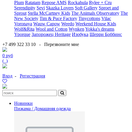
Plum
Ratatam
Repose AMS
Rockahula
Rylee + Cru
Serendipity
Sevi
Skazka Lovers
Soft Gallery
Sproet and
Sprout
Stella McCartney Kids
The Animals Observatory
The
New Society
Tim & Puce Factory
Tinycottons
Vilac
Voronaya
Wauw Capow
Weedo
Weekend House Kids
Wolf&Rita
Wool and Cotton
Wynken
Yokka's dreams
Yporque
Запорожец Heritage
Изобука
Шерри Боббинс
+7 499 322 33 10
-
Перезвоните мне
0 руб
(
0
)
Вход
-
Регистрация
Новинки
Пижама / Домашняя одежда