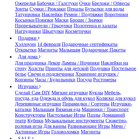
Ожерелья
Бабочки / Галстуки
Очки
Брелоки / Обвесы
Зонты
Сумки / Рюкзаки
Пеналы
Бутылки для воды
Татуировки
Наклейки
Ремни / Подтяжки
Воротники
Косынки/Повязки
Маски
Броши / Значки
Прорезыватели / Грызунки
Полотенца и халаты
Нагрудники
Шкатулки
Косметички
Подарки
Хэллоуин
14 февраля
Подарочные сертификаты
Открытки
Магниты
Малышам
Подарочные Пакеты
Для дома
Для праздника
Декор
Лампы / Ночники
Наклейки на
стену
Холсты
Принты для детской
Подушки
Постельное
белье
Свечи и подсвечники
Хранение игрушек /
Корзины
Часы / Будильники
Посуда
Ростомеры
Игрушки
Сделай Сам DIY
Мягкие игрушки
Куклы
Мебель,
посуда, еда
Одежда и обувь для кукол
Коляски для кукол
Деревянные игрушки
Пирамидки / Сортеры
Игрушки-
каталки
Малышам
Вязаная еда
Машинки / Транспорт
Конструкторы
Настольные Игры
Пазлы
Домашний
театр
Кубики
Музыкальные инструменты
Сюжетно-
ролевая игра
Для ванны
Развивающие Игры
Мячи /
Активные Игры
Головоломки
Магниты
SALE