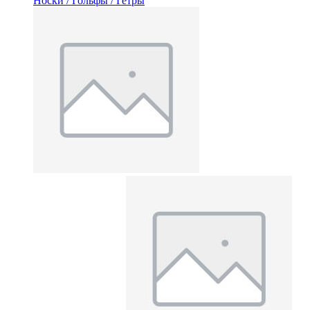
Носки / Гольфы / Гетры