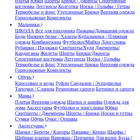
платья
Юбки
Шорты
Брюки / Джинсы
Спортивные
костюмы
Леггинсы
Колготки
Носки / Гольфы / Гетры
Термобелье и флис
Утепленные Брюки
Верхняя одежда
Горнолыжные Комплекты
Мальчики
ШКОЛА
Все для праздника
Пижама/Домашняя одежда
Боди
Нижнее белье / Халаты
Купальники / Пляжная
одежда
Комбинезоны
Футболки/Майки
Лонгсливы
Рубашки / Пиджаки
Свитшоты/Худи
Джемперы/
Кардиганы
Жилеты
Шорты
Брюки/Джинсы
Спортивные костюмы
Леггинсы
Носки / Гольфы
Термобелье и флис
Утепленные брюки
Верхняя одежда
Горнолыжные Комплекты
Обувь
Кроссовки и кеды
Туфли
Сандалии / Эспадрильи
Тапочки / Сланцы
Резиновые сапоги
Ботинки и сапоги
Мамы
Платья
Верхняя одежда
Шапки и шарфы
Одежда для
дома
Аксессуары
Футболки и лонгсливы
Юбки
Свитшоты / Джемперы
Шорты / Брюки
Носки и гетры
Сумки
Обувь
Очки / Оправы
Аксессуары
Шапки / Береты / Капоры
Панамы / Кепки
Шарфы /
Шейные платки
Варежки / Перчатки
Для волос
Бусы /