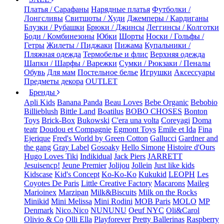
Платья / Сарафаны
Нарядные платья
Футболки /
Лонгсливы
Свитшоты / Худи
Джемперы / Кардиганы
Блузки / Рубашки
Брюки / Джинсы
Леггинсы / Колготки
Боди / Комбинезоны
Юбки
Шорты
Носки / Гольфы /
Гетры
Жилеты / Пиджаки
Пижама
Купальники /
Пляжная одежда
Термобелье и флис
Верхняя одежда
Шапки / Шарфы / Варежки
Сумки / Рюкзаки / Пеналы
Обувь
Для мам
Постельное белье
Игрушки
Аксессуары
Предметы декора
OUTLET
Бренды
Apli Kids
Banana Panda
Beau Loves
Bebe Organic
Bebobio
Billieblush
Bittle Land
Boatilus
BOBO CHOSES
Bonton
Toys
Brick-Box
Bukowski
C'era una volta
Coreyagi
Doma
teatr
Doudou et Compagnie
Egmont Toys
Emile et Ida
Fina
Ejerique
Fred's World by Green Cotton
Gallucci
Gardner and
the gang
Gray Label
Gosoaky
Hello Simone
Histoire d'Ours
Hugo Loves Tiki
Indikidual
Jack Piers
JARRETT
Jesuisencp!
Jeune Premier
Jolijou
Jollein
Just like kids
Kidscase
Kid's Concept
Ko-Ko-Ko
Kukukid
LEOPH
Les
Coyotes De Paris
Little Creative Factory
Macarons
Maileg
Marioinex
Marzipan
Milk&Biscuits
Milk on the Rocks
Minikid
Mini Melissa
Mini Rodini
MOB Paris
MOLO
MP
Denmark
Nico.Nico
NUNUNU
Oeuf NYC
Oli&Carol
Olivio & Co
Olli Ella
Playforever
Pretty Ballerinas
Raspberry