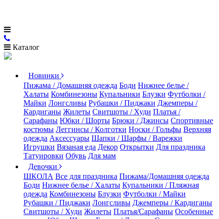
Каталог
Новинки
Пижама / Домашняя одежда
Боди
Нижнее белье /
Халаты
Комбинезоны
Купальники
Блузки
Футболки /
Майки
Лонгсливы
Рубашки / Пиджаки
Джемперы /
Кардиганы
Жилеты
Свитшоты / Худи
Платья /
Сарафаны
Юбки / Шорты
Брюки / Джинсы
Спортивные
костюмы
Леггинсы / Колготки
Носки / Гольфы
Верхняя
одежда
Аксессуары
Шапки / Шарфы / Варежки
Игрушки
Вязаная еда
Декор
Открытки
Для праздника
Татуировки
Обувь
Для мам
Девочки
ШКОЛА
Все для праздника
Пижама/Домашняя одежда
Боди
Нижнее белье / Халаты
Купальники / Пляжная
одежда
Комбинезоны
Блузки
Футболки / Майки
Рубашки / Пиджаки
Лонгсливы
Джемперы / Кардиганы
Свитшоты / Худи
Жилеты
Платья/Сарафаны
Особенные