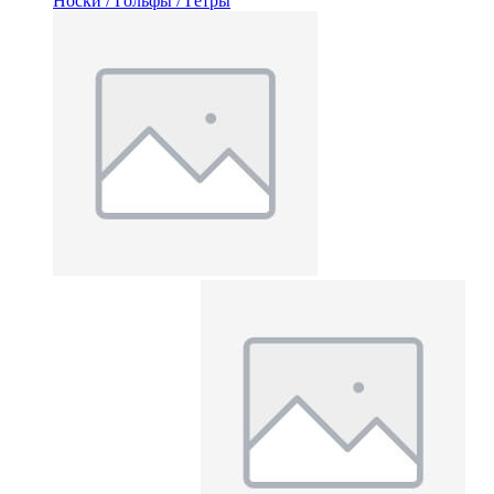
Носки / Гольфы / Гетры