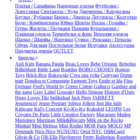
Платья / Сарафаны
Нарядные платья
Футболки /
Лонгсливы
Свитшоты / Худи
Джемперы / Кардиганы
Блузки / Рубашки
Брюки / Джинсы
Леггинсы / Колготки
Боди / Комбинезоны
Юбки
Шорты
Носки / Гольфы /
Гетры
Жилеты / Пиджаки
Пижама
Купальники /
Пляжная одежда
Термобелье и флис
Верхняя одежда
Шапки / Шарфы / Варежки
Сумки / Рюкзаки / Пеналы
Обувь
Для мам
Постельное белье
Игрушки
Аксессуары
Предметы декора
OUTLET
Бренды
Apli Kids
Banana Panda
Beau Loves
Bebe Organic
Bebobio
Billieblush
Bittle Land
Boatilus
BOBO CHOSES
Bonton
Toys
Brick-Box
Bukowski
C'era una volta
Coreyagi
Doma
teatr
Doudou et Compagnie
Egmont Toys
Emile et Ida
Fina
Ejerique
Fred's World by Green Cotton
Gallucci
Gardner and
the gang
Gray Label
Gosoaky
Hello Simone
Histoire d'Ours
Hugo Loves Tiki
Indikidual
Jack Piers
JARRETT
Jesuisencp!
Jeune Premier
Jolijou
Jollein
Just like kids
Kidscase
Kid's Concept
Ko-Ko-Ko
Kukukid
LEOPH
Les
Coyotes De Paris
Little Creative Factory
Macarons
Maileg
Marioinex
Marzipan
Milk&Biscuits
Milk on the Rocks
Minikid
Mini Melissa
Mini Rodini
MOB Paris
MOLO
MP
Denmark
Nico.Nico
NUNUNU
Oeuf NYC
Oli&Carol
Olivio & Co
Olli Ella
Playforever
Pretty Ballerinas
Raspberry