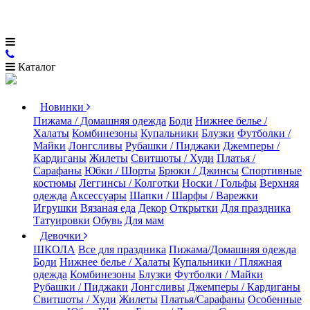
Каталог
Новинки
Пижама / Домашняя одежда
Боди
Нижнее белье /
Халаты
Комбинезоны
Купальники
Блузки
Футболки /
Майки
Лонгсливы
Рубашки / Пиджаки
Джемперы /
Кардиганы
Жилеты
Свитшоты / Худи
Платья /
Сарафаны
Юбки / Шорты
Брюки / Джинсы
Спортивные
костюмы
Леггинсы / Колготки
Носки / Гольфы
Верхняя
одежда
Аксессуары
Шапки / Шарфы / Варежки
Игрушки
Вязаная еда
Декор
Открытки
Для праздника
Татуировки
Обувь
Для мам
Девочки
ШКОЛА
Все для праздника
Пижама/Домашняя одежда
Боди
Нижнее белье / Халаты
Купальники / Пляжная
одежда
Комбинезоны
Блузки
Футболки / Майки
Рубашки / Пиджаки
Лонгсливы
Джемперы / Кардиганы
Свитшоты / Худи
Жилеты
Платья/Сарафаны
Особенные