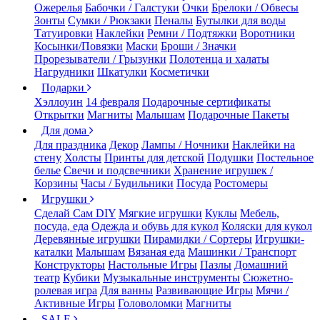
Ожерелья
Бабочки / Галстуки
Очки
Брелоки / Обвесы
Зонты
Сумки / Рюкзаки
Пеналы
Бутылки для воды
Татуировки
Наклейки
Ремни / Подтяжки
Воротники
Косынки/Повязки
Маски
Броши / Значки
Прорезыватели / Грызунки
Полотенца и халаты
Нагрудники
Шкатулки
Косметички
Подарки
Хэллоуин
14 февраля
Подарочные сертификаты
Открытки
Магниты
Малышам
Подарочные Пакеты
Для дома
Для праздника
Декор
Лампы / Ночники
Наклейки на
стену
Холсты
Принты для детской
Подушки
Постельное
белье
Свечи и подсвечники
Хранение игрушек /
Корзины
Часы / Будильники
Посуда
Ростомеры
Игрушки
Сделай Сам DIY
Мягкие игрушки
Куклы
Мебель,
посуда, еда
Одежда и обувь для кукол
Коляски для кукол
Деревянные игрушки
Пирамидки / Сортеры
Игрушки-
каталки
Малышам
Вязаная еда
Машинки / Транспорт
Конструкторы
Настольные Игры
Пазлы
Домашний
театр
Кубики
Музыкальные инструменты
Сюжетно-
ролевая игра
Для ванны
Развивающие Игры
Мячи /
Активные Игры
Головоломки
Магниты
SALE