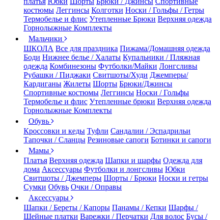
платья
Юбки
Шорты
Брюки / Джинсы
Спортивные
костюмы
Леггинсы
Колготки
Носки / Гольфы / Гетры
Термобелье и флис
Утепленные Брюки
Верхняя одежда
Горнолыжные Комплекты
Мальчики
ШКОЛА
Все для праздника
Пижама/Домашняя одежда
Боди
Нижнее белье / Халаты
Купальники / Пляжная
одежда
Комбинезоны
Футболки/Майки
Лонгсливы
Рубашки / Пиджаки
Свитшоты/Худи
Джемперы/
Кардиганы
Жилеты
Шорты
Брюки/Джинсы
Спортивные костюмы
Леггинсы
Носки / Гольфы
Термобелье и флис
Утепленные брюки
Верхняя одежда
Горнолыжные Комплекты
Обувь
Кроссовки и кеды
Туфли
Сандалии / Эспадрильи
Тапочки / Сланцы
Резиновые сапоги
Ботинки и сапоги
Мамы
Платья
Верхняя одежда
Шапки и шарфы
Одежда для
дома
Аксессуары
Футболки и лонгсливы
Юбки
Свитшоты / Джемперы
Шорты / Брюки
Носки и гетры
Сумки
Обувь
Очки / Оправы
Аксессуары
Шапки / Береты / Капоры
Панамы / Кепки
Шарфы /
Шейные платки
Варежки / Перчатки
Для волос
Бусы /