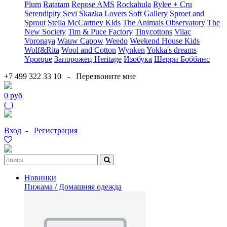
Plum
Ratatam
Repose AMS
Rockahula
Rylee + Cru
Serendipity
Sevi
Skazka Lovers
Soft Gallery
Sproet and
Sprout
Stella McCartney Kids
The Animals Observatory
The
New Society
Tim & Puce Factory
Tinycottons
Vilac
Voronaya
Wauw Capow
Weedo
Weekend House Kids
Wolf&Rita
Wool and Cotton
Wynken
Yokka's dreams
Yporque
Запорожец Heritage
Изобука
Шерри Боббинс
+7 499 322 33 10
-
Перезвоните мне
0 руб
(
0
)
Вход
-
Регистрация
Новинки
Пижама / Домашняя одежда