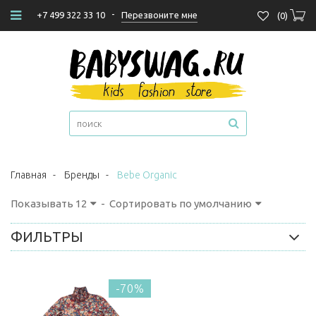
-
Перезвоните мне
+7 499 322 33 10
(
0
)
Главная
-
Бренды
-
Bebe Organic
Показывать
12
-
Сортировать по умолчанию
ФИЛЬТРЫ
-70%