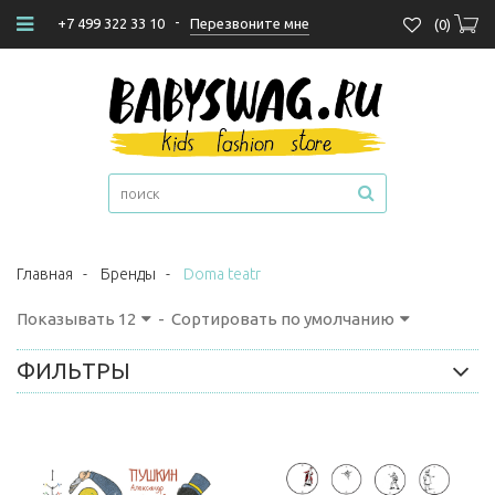
-
Перезвоните мне
+7 499 322 33 10
(
0
)
Главная
-
Бренды
-
Doma teatr
Показывать
12
-
Сортировать по умолчанию
ФИЛЬТРЫ