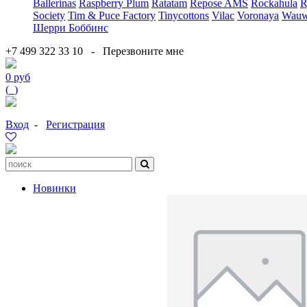
Ballerinas
Raspberry Plum
Ratatam
Repose AMS
Rockahula
R
Society
Tim & Puce Factory
Tinycottons
Vilac
Voronaya
Wauw
Шерри Боббинс
+7 499 322 33 10
-
Перезвоните мне
0 руб
(
0
)
Вход
-
Регистрация
Новинки