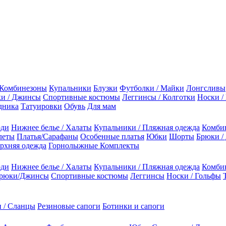
Комбинезоны
Купальники
Блузки
Футболки / Майки
Лонгсливы
и / Джинсы
Спортивные костюмы
Леггинсы / Колготки
Носки /
дника
Татуировки
Обувь
Для мам
оди
Нижнее белье / Халаты
Купальники / Пляжная одежда
Комби
леты
Платья/Сарафаны
Особенные платья
Юбки
Шорты
Брюки /
рхняя одежда
Горнолыжные Комплекты
оди
Нижнее белье / Халаты
Купальники / Пляжная одежда
Комби
рюки/Джинсы
Спортивные костюмы
Леггинсы
Носки / Гольфы
 / Сланцы
Резиновые сапоги
Ботинки и сапоги