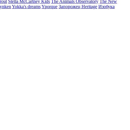
rout
Stella McCartney Kids
The Animals Observatory
The New
ynken
Yokka's dreams
Yporque
Запорожец Heritage
Изобука