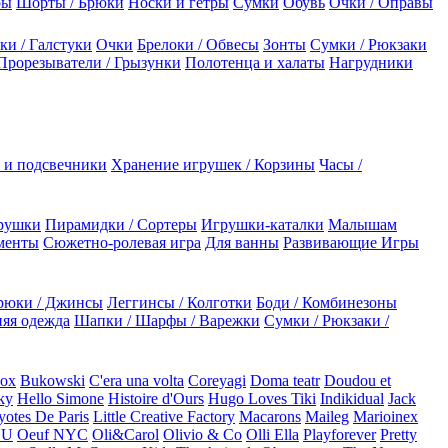
ры
Шорты / Брюки
Носки и гетры
Сумки
Обувь
Очки / Оправы
ки / Галстуки
Очки
Брелоки / Обвесы
Зонты
Сумки / Рюкзаки
Прорезыватели / Грызунки
Полотенца и халаты
Нагрудники
 и подсвечники
Хранение игрушек / Корзины
Часы /
рушки
Пирамидки / Сортеры
Игрушки-каталки
Малышам
менты
Сюжетно-ролевая игра
Для ванны
Развивающие Игры
рюки / Джинсы
Леггинсы / Колготки
Боди / Комбинезоны
яя одежда
Шапки / Шарфы / Варежки
Сумки / Рюкзаки /
Box
Bukowski
C'era una volta
Coreyagi
Doma teatr
Doudou et
ky
Hello Simone
Histoire d'Ours
Hugo Loves Tiki
Indikidual
Jack
otes De Paris
Little Creative Factory
Macarons
Maileg
Marioinex
NU
Oeuf NYC
Oli&Carol
Olivio & Co
Olli Ella
Playforever
Pretty