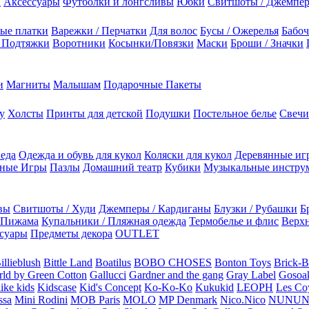
а
Аксессуары
Футболки и лонгсливы
Юбки
Свитшоты / Джемпе
ые платки
Варежки / Перчатки
Для волос
Бусы / Ожерелья
Бабоч
/ Подтяжки
Воротники
Косынки/Повязки
Маски
Броши / Значки
и
Магниты
Малышам
Подарочные Пакеты
у
Холсты
Принты для детской
Подушки
Постельное белье
Свечи
 еда
Одежда и обувь для кукол
Коляски для кукол
Деревянные иг
ьные Игры
Пазлы
Домашний театр
Кубики
Музыкальные инстру
вы
Свитшоты / Худи
Джемперы / Кардиганы
Блузки / Рубашки
Б
Пижама
Купальники / Пляжная одежда
Термобелье и флис
Верхн
суары
Предметы декора
OUTLET
illieblush
Bittle Land
Boatilus
BOBO CHOSES
Bonton Toys
Brick-
rld by Green Cotton
Gallucci
Gardner and the gang
Gray Label
Gosoa
like kids
Kidscase
Kid's Concept
Ko-Ko-Ko
Kukukid
LEOPH
Les Coy
ssa
Mini Rodini
MOB Paris
MOLO
MP Denmark
Nico.Nico
NUNU