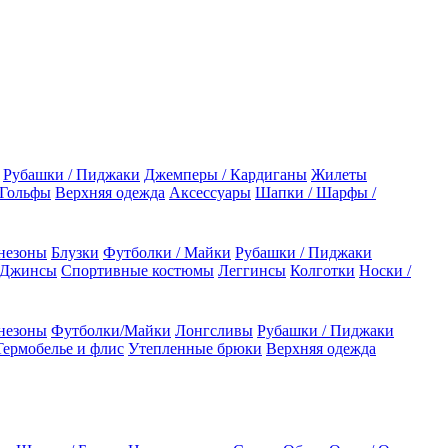
Рубашки / Пиджаки
Джемперы / Кардиганы
Жилеты
 Гольфы
Верхняя одежда
Аксессуары
Шапки / Шарфы /
незоны
Блузки
Футболки / Майки
Рубашки / Пиджаки
 Джинсы
Спортивные костюмы
Леггинсы
Колготки
Носки /
незоны
Футболки/Майки
Лонгсливы
Рубашки / Пиджаки
Термобелье и флис
Утепленные брюки
Верхняя одежда