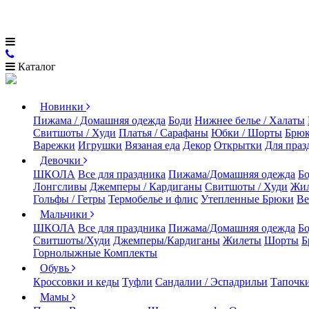
Каталог
Новинки
Пижама / Домашняя одежда
Боди
Нижнее белье / Халаты
Свитшоты / Худи
Платья / Сарафаны
Юбки / Шорты
Брюк
Варежки
Игрушки
Вязаная еда
Декор
Открытки
Для праз
Девочки
ШКОЛА
Все для праздника
Пижама/Домашняя одежда
Б
Лонгсливы
Джемперы / Кардиганы
Свитшоты / Худи
Жи
Гольфы / Гетры
Термобелье и флис
Утепленные Брюки
Ве
Мальчики
ШКОЛА
Все для праздника
Пижама/Домашняя одежда
Б
Свитшоты/Худи
Джемперы/Кардиганы
Жилеты
Шорты
Б
Горнолыжные Комплекты
Обувь
Кроссовки и кеды
Туфли
Сандалии / Эспадрильи
Тапочки
Мамы