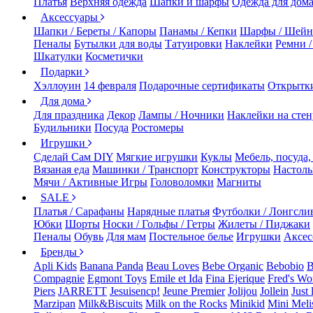
Платья
Верхняя одежда
Шапки и шарфы
Одежда для дом
Аксессуары
Шапки / Береты / Капоры
Панамы / Кепки
Шарфы / Шейн
Пеналы
Бутылки для воды
Татуировки
Наклейки
Ремни 
Шкатулки
Косметички
Подарки
Хэллоуин
14 февраля
Подарочные сертификаты
Открытк
Для дома
Для праздника
Декор
Лампы / Ночники
Наклейки на стен
Будильники
Посуда
Ростомеры
Игрушки
Сделай Сам DIY
Мягкие игрушки
Куклы
Мебель, посуда,
Вязаная еда
Машинки / Транспорт
Конструкторы
Настол
Мячи / Активные Игры
Головоломки
Магниты
SALE
Платья / Сарафаны
Нарядные платья
Футболки / Лонгсли
Юбки
Шорты
Носки / Гольфы / Гетры
Жилеты / Пиджаки
Пеналы
Обувь
Для мам
Постельное белье
Игрушки
Аксес
Бренды
Apli Kids
Banana Panda
Beau Loves
Bebe Organic
Bebobio
B
Compagnie
Egmont Toys
Emile et Ida
Fina Ejerique
Fred's Wo
Piers
JARRETT
Jesuisencp!
Jeune Premier
Jolijou
Jollein
Just 
Marzipan
Milk&Biscuits
Milk on the Rocks
Minikid
Mini Meli