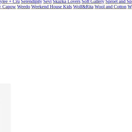
ylee + Cru
Serendipity
Sevi
Skazka Lovers
Soft Gallery
Sproet and Sp
 Capow
Weedo
Weekend House Kids
Wolf&Rita
Wool and Cotton
W