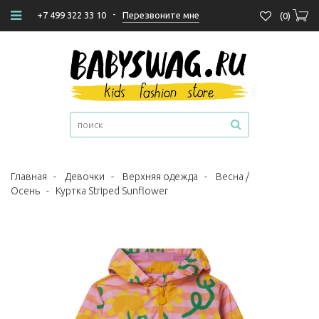
-
Перезвоните мне
+7 499 322 33 10
(
0
)
Главная
-
Девочки
-
Верхняя одежда
-
Весна /
Осень
-
Куртка Striped Sunflower