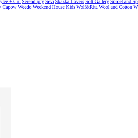
ylee + Cru
Serendipity
Sevi
Skazka Lovers
Soft Gallery
Sproet and Sp
 Capow
Weedo
Weekend House Kids
Wolf&Rita
Wool and Cotton
W