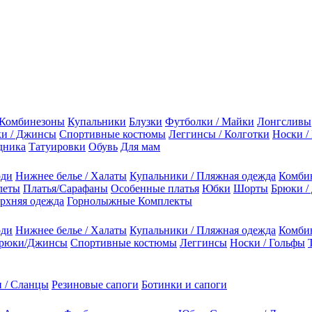
Комбинезоны
Купальники
Блузки
Футболки / Майки
Лонгсливы
и / Джинсы
Спортивные костюмы
Леггинсы / Колготки
Носки /
дника
Татуировки
Обувь
Для мам
оди
Нижнее белье / Халаты
Купальники / Пляжная одежда
Комби
леты
Платья/Сарафаны
Особенные платья
Юбки
Шорты
Брюки /
рхняя одежда
Горнолыжные Комплекты
оди
Нижнее белье / Халаты
Купальники / Пляжная одежда
Комби
рюки/Джинсы
Спортивные костюмы
Леггинсы
Носки / Гольфы
 / Сланцы
Резиновые сапоги
Ботинки и сапоги