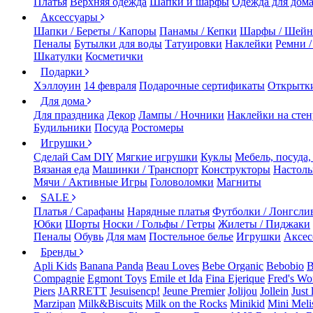
Платья
Верхняя одежда
Шапки и шарфы
Одежда для дом
Аксессуары
Шапки / Береты / Капоры
Панамы / Кепки
Шарфы / Шейн
Пеналы
Бутылки для воды
Татуировки
Наклейки
Ремни 
Шкатулки
Косметички
Подарки
Хэллоуин
14 февраля
Подарочные сертификаты
Открытк
Для дома
Для праздника
Декор
Лампы / Ночники
Наклейки на стен
Будильники
Посуда
Ростомеры
Игрушки
Сделай Сам DIY
Мягкие игрушки
Куклы
Мебель, посуда,
Вязаная еда
Машинки / Транспорт
Конструкторы
Настол
Мячи / Активные Игры
Головоломки
Магниты
SALE
Платья / Сарафаны
Нарядные платья
Футболки / Лонгсли
Юбки
Шорты
Носки / Гольфы / Гетры
Жилеты / Пиджаки
Пеналы
Обувь
Для мам
Постельное белье
Игрушки
Аксес
Бренды
Apli Kids
Banana Panda
Beau Loves
Bebe Organic
Bebobio
B
Compagnie
Egmont Toys
Emile et Ida
Fina Ejerique
Fred's Wo
Piers
JARRETT
Jesuisencp!
Jeune Premier
Jolijou
Jollein
Just 
Marzipan
Milk&Biscuits
Milk on the Rocks
Minikid
Mini Meli