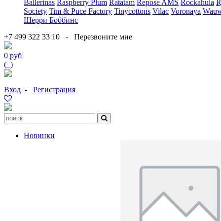
Ballerinas
Raspberry Plum
Ratatam
Repose AMS
Rockahula
R
Society
Tim & Puce Factory
Tinycottons
Vilac
Voronaya
Wauw
Шерри Боббинс
+7 499 322 33 10
-
Перезвоните мне
0 руб
(
0
)
Вход
-
Регистрация
Новинки