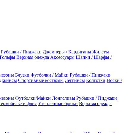
Рубашки / Пиджаки
Джемперы / Кардиганы
Жилеты
 Гольфы
Верхняя одежда
Аксессуары
Шапки / Шарфы /
незоны
Блузки
Футболки / Майки
Рубашки / Пиджаки
 Джинсы
Спортивные костюмы
Леггинсы
Колготки
Носки /
незоны
Футболки/Майки
Лонгсливы
Рубашки / Пиджаки
Термобелье и флис
Утепленные брюки
Верхняя одежда