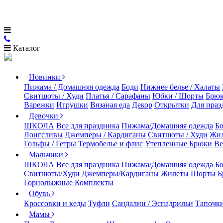
Каталог
Новинки
Пижама / Домашняя одежда
Боди
Нижнее белье / Халаты
Свитшоты / Худи
Платья / Сарафаны
Юбки / Шорты
Брюк
Варежки
Игрушки
Вязаная еда
Декор
Открытки
Для праз
Девочки
ШКОЛА
Все для праздника
Пижама/Домашняя одежда
Б
Лонгсливы
Джемперы / Кардиганы
Свитшоты / Худи
Жи
Гольфы / Гетры
Термобелье и флис
Утепленные Брюки
Ве
Мальчики
ШКОЛА
Все для праздника
Пижама/Домашняя одежда
Б
Свитшоты/Худи
Джемперы/Кардиганы
Жилеты
Шорты
Б
Горнолыжные Комплекты
Обувь
Кроссовки и кеды
Туфли
Сандалии / Эспадрильи
Тапочки
Мамы