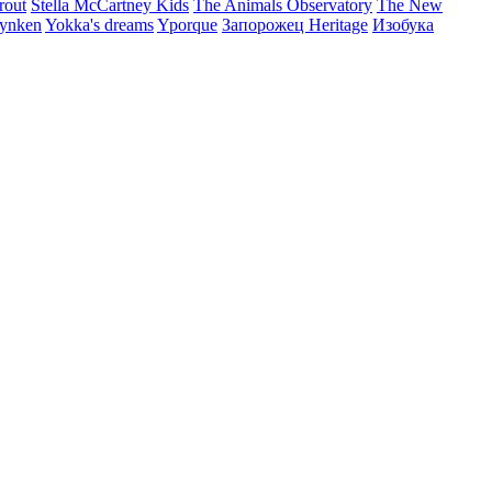
rout
Stella McCartney Kids
The Animals Observatory
The New
ynken
Yokka's dreams
Yporque
Запорожец Heritage
Изобука