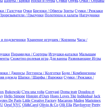
ры
Шорты / Брюки
Носки и гетры
Сумки
Обувь
Очки / Оправы
ки / Галстуки
Очки
Брелоки / Обвесы
Зонты
Сумки / Рюкзаки
Прорезыватели / Грызунки
Полотенца и халаты
Нагрудники
 и подсвечники
Хранение игрушек / Корзины
Часы /
рушки
Пирамидки / Сортеры
Игрушки-каталки
Малышам
менты
Сюжетно-ролевая игра
Для ванны
Развивающие Игры
рюки / Джинсы
Леггинсы / Колготки
Боди / Комбинезоны
яя одежда
Шапки / Шарфы / Варежки
Сумки / Рюкзаки /
Box
Bukowski
C'era una volta
Coreyagi
Doma teatr
Doudou et
ky
Hello Simone
Histoire d'Ours
Hugo Loves Tiki
Indikidual
Jack
otes De Paris
Little Creative Factory
Macarons
Maileg
Marioinex
NU
Oeuf NYC
Oli&Carol
Olivio & Co
Olli Ella
Playforever
Pretty