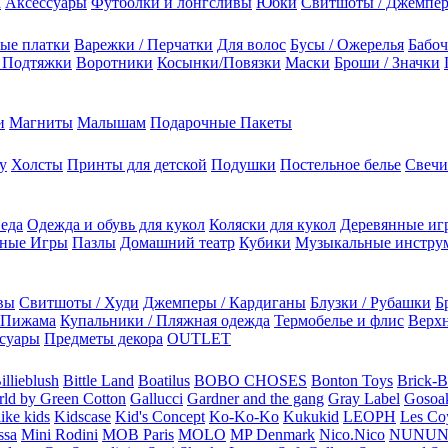
а
Аксессуары
Футболки и лонгсливы
Юбки
Свитшоты / Джемпе
ые платки
Варежки / Перчатки
Для волос
Бусы / Ожерелья
Бабоч
/ Подтяжки
Воротники
Косынки/Повязки
Маски
Броши / Значки
и
Магниты
Малышам
Подарочные Пакеты
у
Холсты
Принты для детской
Подушки
Постельное белье
Свечи
 еда
Одежда и обувь для кукол
Коляски для кукол
Деревянные иг
ьные Игры
Пазлы
Домашний театр
Кубики
Музыкальные инстру
вы
Свитшоты / Худи
Джемперы / Кардиганы
Блузки / Рубашки
Б
Пижама
Купальники / Пляжная одежда
Термобелье и флис
Верхн
суары
Предметы декора
OUTLET
illieblush
Bittle Land
Boatilus
BOBO CHOSES
Bonton Toys
Brick-
rld by Green Cotton
Gallucci
Gardner and the gang
Gray Label
Gosoa
like kids
Kidscase
Kid's Concept
Ko-Ko-Ko
Kukukid
LEOPH
Les Coy
ssa
Mini Rodini
MOB Paris
MOLO
MP Denmark
Nico.Nico
NUNU