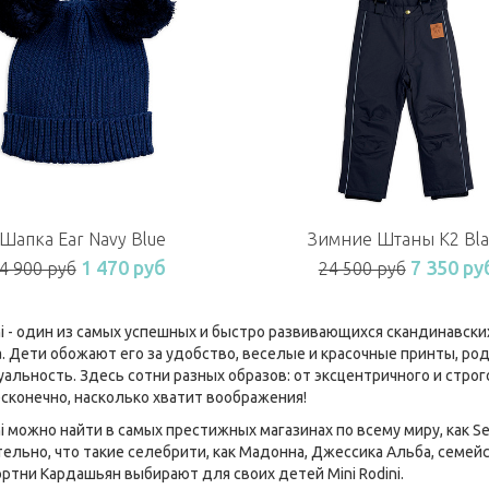
Шапка Ear Navy Blue
Зимние Штаны K2 Bla
1 470 руб
7 350 ру
4 900 руб
24 500 руб
ini - один из самых успешных и быстро развивающихся скандинавс
а. Дети обожают его за удобство, веселые и красочные принты, род
альность. Здесь сотни разных образов: от эксцентричного и строго
сконечно, насколько хватит воображения!
ni можно найти в самых престижных магазинах по всему миру, как Se
ельно, что такие селебрити, как Мадонна, Джессика Альба, семе
ортни Кардашьян выбирают для своих детей Mini Rodini.