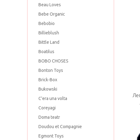
Beau Loves
Bebe Organic
Bebobio
Billieblush
Bittle Land
Boatilus
BOBO CHOSES
Bonton Toys
Brick-Box
Bukowski
Лег
C'era una volta
Coreyagi
Doma teatr
Doudou et Compagnie
Egmont Toys