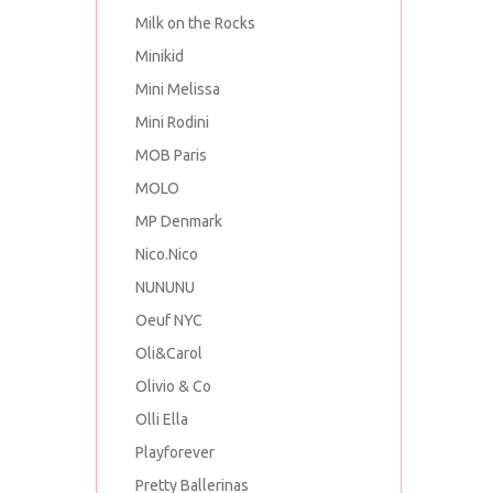
Milk on the Rocks
Minikid
Mini Melissa
Mini Rodini
MOB Paris
MOLO
MP Denmark
Nico.Nico
NUNUNU
Oeuf NYC
Oli&Carol
Olivio & Co
Olli Ella
Playforever
Pretty Ballerinas