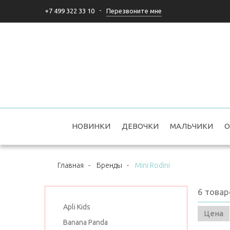
-
Перезвоните мне
+7 499 322 33 10
НОВИНКИ
ДЕВОЧКИ
МАЛЬЧИКИ
О
Главная
-
Бренды
-
Mini Rodini
6
товар
Apli Kids
Цена
Banana Panda