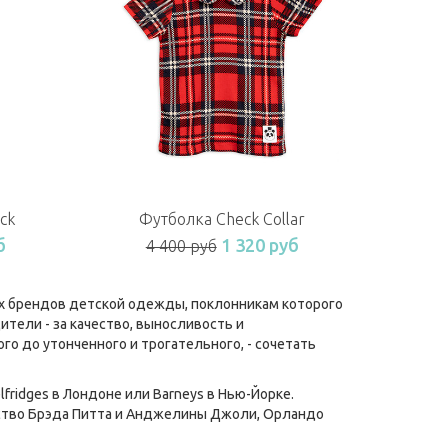
ck
Футболка Check Collar
б
1 320 руб
4 400 руб
ких брендов детской одежды, поклонникам которого
ители - за качество, выносливость и
го до утонченного и трогательного, - сочетать
lfridges в Лондоне или Barneys в Нью-Йорке.
йство Брэда Питта и Анджелины Джоли, Орландо