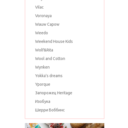
Vilac
Voronaya
Wauw Capow
Weedo
Weekend House Kids
Wolf&Rita
Wool and Cotton
Wynken
Yokka's dreams
Yporque
Запорожец Heritage
Изобука
Шерри Боббинс