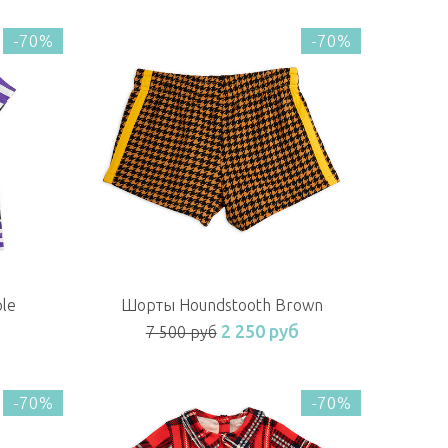
-70%
-70%
ple
Шорты Houndstooth Brown
б
2 250 руб
7 500 руб
-70%
-70%