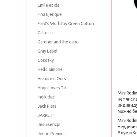
Emile et Ida
Fina Ejerique
Fred's World by Green Cotton
Gallucci
Gardner and the gang
Gray Label
Gosoaky
Hello Simone
Histoire d'Ours
Hugo Loves Tiki
Mini Rod
Indikidual
нет числ
индивиду
Jack Piers
можно бе
JARRETT
Mini Rodi
Jesuisencp!
Неудивит
Блум и К
Jeune Premier