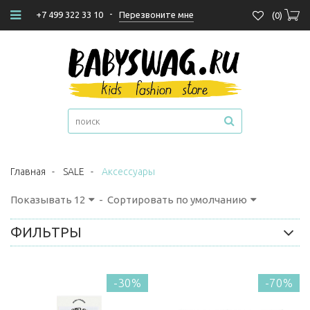
-
Перезвоните мне
+7 499 322 33 10
(
0
)
Главная
-
SALE
-
Аксессуары
Показывать
12
-
Сортировать по умолчанию
ФИЛЬТРЫ
-30%
-70%