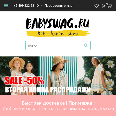
-
Перезвоните мне
+7 499 322 33 10
(
0
)
Быстрая доставка I Примерка I
Удобный возврат I Оплата наличными, картой, Долями