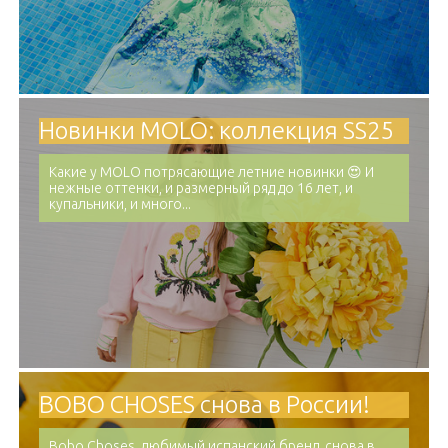
Новинки MOLO: коллекция SS25
Какие у MOLO потрясающие летние новинки 😍 И
нежные оттенки, и размерный ряд до 16 лет, и
купальники, и много...
BOBO CHOSES снова в России!
Bobo Choses, любимый испанский бренд, снова в