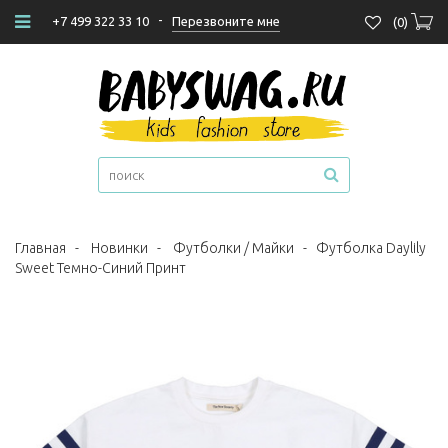
-
Перезвоните мне
+7 499 322 33 10
(
0
)
Главная
-
Новинки
-
Футболки / Майки
-
Футболка Daylily
Sweet Темно-Синий Принт