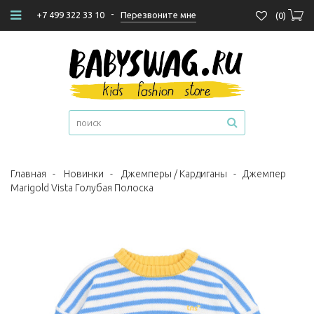
-
Перезвоните мне
+7 499 322 33 10
(
0
)
Главная
-
Новинки
-
Джемперы / Кардиганы
-
Джемпер
Marigold Vista Голубая Полоска