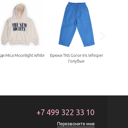
ди Mica Moonlight White
Брюки TNS Gorse Iris Whisper
Детские 
Голубые
Очки Olivi
Cit
+7 499 322 33 10
Перезвоните мне