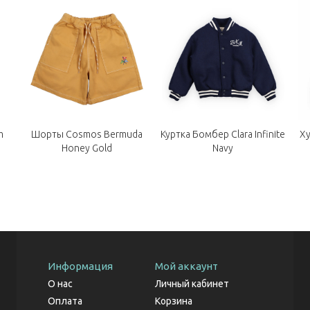
m
Шорты Cosmos Bermuda
Куртка Бомбер Clara Infinite
Ху
Honey Gold
Navy
Информация
Мой аккаунт
О нас
Личный кабинет
Оплата
Корзина