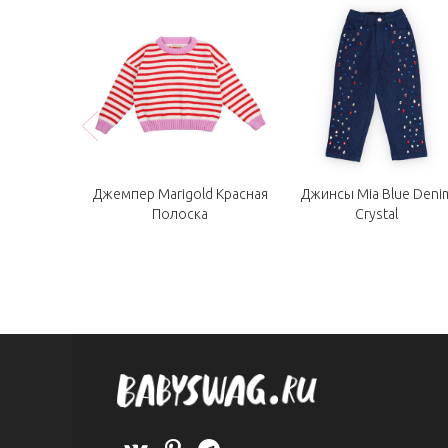
 Sea Темно-
Джемпер Marigold Красная
Джинсы Mia Blue Deni
я
Полоска
Crystal