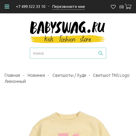
-
Перезвоните мне
+7 499 322 33 10
(
0
)
Главная
-
Новинки
-
Свитшоты / Худи
-
Свитшот TNS Logo
Лимонный