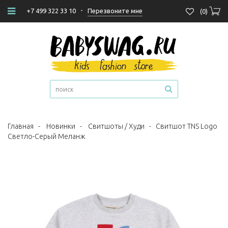
-
Перезвоните мне
+7 499 322 33 10
(
0
)
Главная
-
Новинки
-
Свитшоты / Худи
-
Свитшот TNS Logo
Светло-Серый Меланж