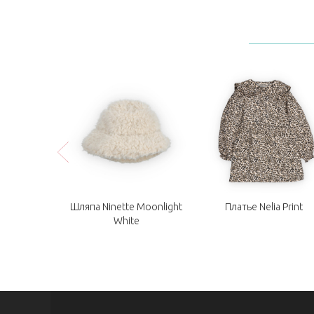
 Moonlight
Шляпа Ninette Moonlight
Платье Nelia Print
e
White