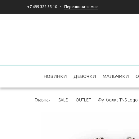
-
Перезвоните мне
+7 499 322 33 10
НОВИНКИ
ДЕВОЧКИ
МАЛЬЧИКИ
О
Главная
-
SALE
-
OUTLET
-
Футболка TNS Logo N