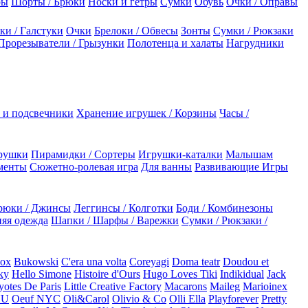
ры
Шорты / Брюки
Носки и гетры
Сумки
Обувь
Очки / Оправы
ки / Галстуки
Очки
Брелоки / Обвесы
Зонты
Сумки / Рюкзаки
Прорезыватели / Грызунки
Полотенца и халаты
Нагрудники
 и подсвечники
Хранение игрушек / Корзины
Часы /
рушки
Пирамидки / Сортеры
Игрушки-каталки
Малышам
менты
Сюжетно-ролевая игра
Для ванны
Развивающие Игры
рюки / Джинсы
Леггинсы / Колготки
Боди / Комбинезоны
яя одежда
Шапки / Шарфы / Варежки
Сумки / Рюкзаки /
Box
Bukowski
C'era una volta
Coreyagi
Doma teatr
Doudou et
ky
Hello Simone
Histoire d'Ours
Hugo Loves Tiki
Indikidual
Jack
otes De Paris
Little Creative Factory
Macarons
Maileg
Marioinex
NU
Oeuf NYC
Oli&Carol
Olivio & Co
Olli Ella
Playforever
Pretty