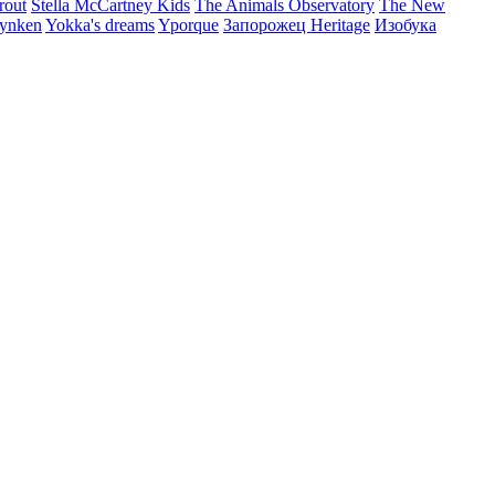
rout
Stella McCartney Kids
The Animals Observatory
The New
ynken
Yokka's dreams
Yporque
Запорожец Heritage
Изобука