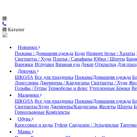
Каталог
Новинки
Пижама / Домашняя одежда
Боди
Нижнее белье / Халаты
Свитшоты / Худи
Платья / Сарафаны
Юбки / Шорты
Брюк
Варежки
Игрушки
Вязаная еда
Декор
Открытки
Для праз
Девочки
ШКОЛА
Все для праздника
Пижама/Домашняя одежда
Б
Лонгсливы
Джемперы / Кардиганы
Свитшоты / Худи
Жи
Гольфы / Гетры
Термобелье и флис
Утепленные Брюки
Ве
Мальчики
ШКОЛА
Все для праздника
Пижама/Домашняя одежда
Б
Свитшоты/Худи
Джемперы/Кардиганы
Жилеты
Шорты
Б
Горнолыжные Комплекты
Обувь
Кроссовки и кеды
Туфли
Сандалии / Эспадрильи
Тапочки
Мамы