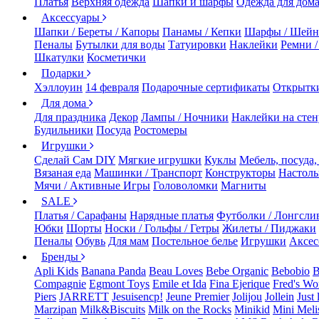
Платья
Верхняя одежда
Шапки и шарфы
Одежда для дом
Аксессуары
Шапки / Береты / Капоры
Панамы / Кепки
Шарфы / Шейн
Пеналы
Бутылки для воды
Татуировки
Наклейки
Ремни 
Шкатулки
Косметички
Подарки
Хэллоуин
14 февраля
Подарочные сертификаты
Открытк
Для дома
Для праздника
Декор
Лампы / Ночники
Наклейки на стен
Будильники
Посуда
Ростомеры
Игрушки
Сделай Сам DIY
Мягкие игрушки
Куклы
Мебель, посуда,
Вязаная еда
Машинки / Транспорт
Конструкторы
Настол
Мячи / Активные Игры
Головоломки
Магниты
SALE
Платья / Сарафаны
Нарядные платья
Футболки / Лонгсли
Юбки
Шорты
Носки / Гольфы / Гетры
Жилеты / Пиджаки
Пеналы
Обувь
Для мам
Постельное белье
Игрушки
Аксес
Бренды
Apli Kids
Banana Panda
Beau Loves
Bebe Organic
Bebobio
B
Compagnie
Egmont Toys
Emile et Ida
Fina Ejerique
Fred's Wo
Piers
JARRETT
Jesuisencp!
Jeune Premier
Jolijou
Jollein
Just 
Marzipan
Milk&Biscuits
Milk on the Rocks
Minikid
Mini Meli