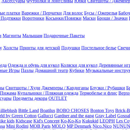
а
Аксессуары
Футболки и лонгсливы
Юбки
Свитшоты / Джемпе
ые платки
Варежки / Перчатки
Для волос
Бусы / Ожерелья
Бабоч
/ Подтяжки
Воротники
Косынки/Повязки
Маски
Броши / Значки
и
Магниты
Малышам
Подарочные Пакеты
у
Холсты
Принты для детской
Подушки
Постельное белье
Свечи
 еда
Одежда и обувь для кукол
Коляски для кукол
Деревянные иг
ьные Игры
Пазлы
Домашний театр
Кубики
Музыкальные инстру
вы
Свитшоты / Худи
Джемперы / Кардиганы
Блузки / Рубашки
Б
Пижама
Купальники / Пляжная одежда
Термобелье и флис
Верхн
суары
Предметы декора
OUTLET
illieblush
Bittle Land
Boatilus
BOBO CHOSES
Bonton Toys
Brick-
rld by Green Cotton
Gallucci
Gardner and the gang
Gray Label
Gosoa
like kids
Kidscase
Kid's Concept
Ko-Ko-Ko
Kukukid
LEOPH
Les Coy
ssa
Mini Rodini
MOB Paris
MOLO
MP Denmark
Nico.Nico
NUNU