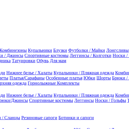
Комбинезоны
Купальники
Блузки
Футболки / Майки
Лонгсливы
и / Джинсы
Спортивные костюмы
Леггинсы / Колготки
Носки /
дника
Татуировки
Обувь
Для мам
оди
Нижнее белье / Халаты
Купальники / Пляжная одежда
Комби
леты
Платья/Сарафаны
Особенные платья
Юбки
Шорты
Брюки /
рхняя одежда
Горнолыжные Комплекты
оди
Нижнее белье / Халаты
Купальники / Пляжная одежда
Комби
рюки/Джинсы
Спортивные костюмы
Леггинсы
Носки / Гольфы
 / Сланцы
Резиновые сапоги
Ботинки и сапоги