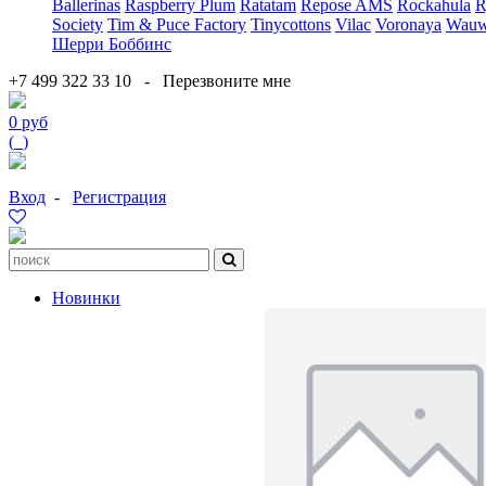
Ballerinas
Raspberry Plum
Ratatam
Repose AMS
Rockahula
R
Society
Tim & Puce Factory
Tinycottons
Vilac
Voronaya
Wauw
Шерри Боббинс
+7 499 322 33 10
-
Перезвоните мне
0 руб
(
0
)
Вход
-
Регистрация
Новинки