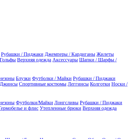
Рубашки / Пиджаки
Джемперы / Кардиганы
Жилеты
 Гольфы
Верхняя одежда
Аксессуары
Шапки / Шарфы /
незоны
Блузки
Футболки / Майки
Рубашки / Пиджаки
 Джинсы
Спортивные костюмы
Леггинсы
Колготки
Носки /
незоны
Футболки/Майки
Лонгсливы
Рубашки / Пиджаки
Термобелье и флис
Утепленные брюки
Верхняя одежда