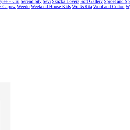
ylee + Cru
Serendipity
Sevi
Skazka Lovers
Soft Gallery
Sproet and Sp
 Capow
Weedo
Weekend House Kids
Wolf&Rita
Wool and Cotton
W