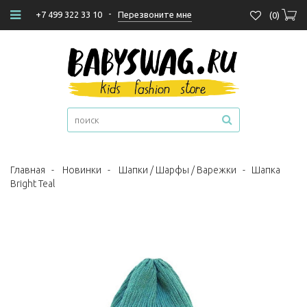
-
Перезвоните мне
+7 499 322 33 10
(
0
)
Главная
-
Новинки
-
Шапки / Шарфы / Варежки
-
Шапка
Bright Teal