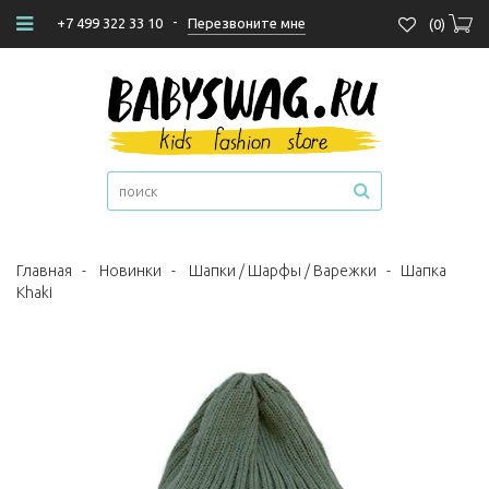
-
Перезвоните мне
+7 499 322 33 10
(
0
)
Главная
-
Новинки
-
Шапки / Шарфы / Варежки
-
Шапка
Khaki