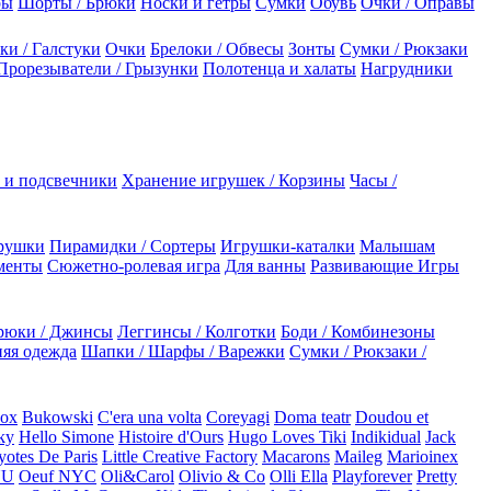
ры
Шорты / Брюки
Носки и гетры
Сумки
Обувь
Очки / Оправы
ки / Галстуки
Очки
Брелоки / Обвесы
Зонты
Сумки / Рюкзаки
Прорезыватели / Грызунки
Полотенца и халаты
Нагрудники
 и подсвечники
Хранение игрушек / Корзины
Часы /
рушки
Пирамидки / Сортеры
Игрушки-каталки
Малышам
менты
Сюжетно-ролевая игра
Для ванны
Развивающие Игры
рюки / Джинсы
Леггинсы / Колготки
Боди / Комбинезоны
яя одежда
Шапки / Шарфы / Варежки
Сумки / Рюкзаки /
Box
Bukowski
C'era una volta
Coreyagi
Doma teatr
Doudou et
ky
Hello Simone
Histoire d'Ours
Hugo Loves Tiki
Indikidual
Jack
otes De Paris
Little Creative Factory
Macarons
Maileg
Marioinex
NU
Oeuf NYC
Oli&Carol
Olivio & Co
Olli Ella
Playforever
Pretty