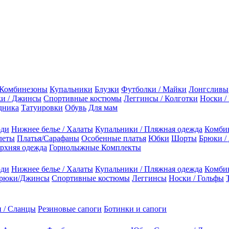
Комбинезоны
Купальники
Блузки
Футболки / Майки
Лонгсливы
и / Джинсы
Спортивные костюмы
Леггинсы / Колготки
Носки /
дника
Татуировки
Обувь
Для мам
оди
Нижнее белье / Халаты
Купальники / Пляжная одежда
Комби
леты
Платья/Сарафаны
Особенные платья
Юбки
Шорты
Брюки /
рхняя одежда
Горнолыжные Комплекты
оди
Нижнее белье / Халаты
Купальники / Пляжная одежда
Комби
рюки/Джинсы
Спортивные костюмы
Леггинсы
Носки / Гольфы
 / Сланцы
Резиновые сапоги
Ботинки и сапоги