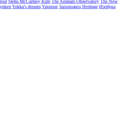
rout
Stella McCartney Kids
The Animals Observatory
The New
ynken
Yokka's dreams
Yporque
Запорожец Heritage
Изобука