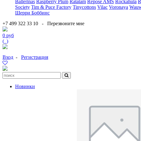
Ballerinas
Raspberry Plum
Ratatam
Repose AMS
Rockahula
R
Society
Tim & Puce Factory
Tinycottons
Vilac
Voronaya
Wauw
Шерри Боббинс
+7 499 322 33 10
-
Перезвоните мне
0 руб
(
0
)
Вход
-
Регистрация
Новинки