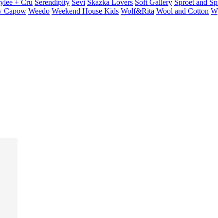
ylee + Cru
Serendipity
Sevi
Skazka Lovers
Soft Gallery
Sproet and Sp
 Capow
Weedo
Weekend House Kids
Wolf&Rita
Wool and Cotton
W