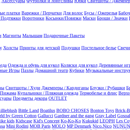
а
Аксессуары
Футболки и лонгсливы
Юбки
Свитшоты / Джемпе
ые платки
Варежки / Перчатки
Для волос
Бусы / Ожерелья
Бабоч
/ Подтяжки
Воротники
Косынки/Повязки
Маски
Броши / Значки
и
Магниты
Малышам
Подарочные Пакеты
у
Холсты
Принты для детской
Подушки
Постельное белье
Свечи
 еда
Одежда и обувь для кукол
Коляски для кукол
Деревянные иг
ьные Игры
Пазлы
Домашний театр
Кубики
Музыкальные инстру
вы
Свитшоты / Худи
Джемперы / Кардиганы
Блузки / Рубашки
Б
Пижама
Купальники / Пляжная одежда
Термобелье и флис
Верхн
суары
Предметы декора
OUTLET
illieblush
Bittle Land
Boatilus
BOBO CHOSES
Bonton Toys
Brick-
rld by Green Cotton
Gallucci
Gardner and the gang
Gray Label
Gosoa
like kids
Kidscase
Kid's Concept
Ko-Ko-Ko
Kukukid
LEOPH
Les Coy
ssa
Mini Rodini
MOB Paris
MOLO
MP Denmark
Nico.Nico
NUNU