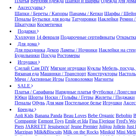
Платья
Верхняя одежда
Шапки и шарфы
Одежда для дом
Аксессуары
Шапки / Береты / Капоры
Панамы / Кепки
Шарфы / Шейн
Пеналы
Бутылки для воды
Татуировки
Наклейки
Ремни 
Шкатулки
Косметички
Подарки
Хэллоуин
14 февраля
Подарочные сертификаты
Открытк
Для дома
Для праздника
Декор
Лампы / Ночники
Наклейки на стен
Будильники
Посуда
Ростомеры
Игрушки
Сделай Сам DIY
Мягкие игрушки
Куклы
Мебель, посуда,
Вязаная еда
Машинки / Транспорт
Конструкторы
Настол
Мячи / Активные Игры
Головоломки
Магниты
SALE
Платья / Сарафаны
Нарядные платья
Футболки / Лонгсли
Юбки
Шорты
Носки / Гольфы / Гетры
Жилеты / Пиджаки
Пеналы
Обувь
Для мам
Постельное белье
Игрушки
Аксес
Бренды
Apli Kids
Banana Panda
Beau Loves
Bebe Organic
Bebobio
B
Compagnie
Egmont Toys
Emile et Ida
Fina Ejerique
Fred's Wo
Piers
JARRETT
Jesuisencp!
Jeune Premier
Jolijou
Jollein
Just 
Marzipan
Milk&Biscuits
Milk on the Rocks
Minikid
Mini Meli