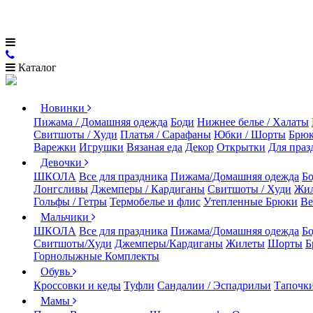
Каталог
Новинки
Пижама / Домашняя одежда
Боди
Нижнее белье / Халаты
Свитшоты / Худи
Платья / Сарафаны
Юбки / Шорты
Брюк
Варежки
Игрушки
Вязаная еда
Декор
Открытки
Для праз
Девочки
ШКОЛА
Все для праздника
Пижама/Домашняя одежда
Б
Лонгсливы
Джемперы / Кардиганы
Свитшоты / Худи
Жи
Гольфы / Гетры
Термобелье и флис
Утепленные Брюки
Ве
Мальчики
ШКОЛА
Все для праздника
Пижама/Домашняя одежда
Б
Свитшоты/Худи
Джемперы/Кардиганы
Жилеты
Шорты
Б
Горнолыжные Комплекты
Обувь
Кроссовки и кеды
Туфли
Сандалии / Эспадрильи
Тапочки
Мамы