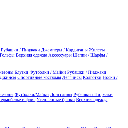
Рубашки / Пиджаки
Джемперы / Кардиганы
Жилеты
 Гольфы
Верхняя одежда
Аксессуары
Шапки / Шарфы /
незоны
Блузки
Футболки / Майки
Рубашки / Пиджаки
 Джинсы
Спортивные костюмы
Леггинсы
Колготки
Носки /
незоны
Футболки/Майки
Лонгсливы
Рубашки / Пиджаки
Термобелье и флис
Утепленные брюки
Верхняя одежда