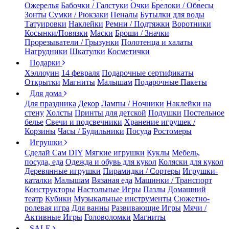
Ожерелья
Бабочки / Галстуки
Очки
Брелоки / Обвесы
Зонты
Сумки / Рюкзаки
Пеналы
Бутылки для воды
Татуировки
Наклейки
Ремни / Подтяжки
Воротники
Косынки/Повязки
Маски
Броши / Значки
Прорезыватели / Грызунки
Полотенца и халаты
Нагрудники
Шкатулки
Косметички
Подарки
Хэллоуин
14 февраля
Подарочные сертификаты
Открытки
Магниты
Малышам
Подарочные Пакеты
Для дома
Для праздника
Декор
Лампы / Ночники
Наклейки на
стену
Холсты
Принты для детской
Подушки
Постельное
белье
Свечи и подсвечники
Хранение игрушек /
Корзины
Часы / Будильники
Посуда
Ростомеры
Игрушки
Сделай Сам DIY
Мягкие игрушки
Куклы
Мебель,
посуда, еда
Одежда и обувь для кукол
Коляски для кукол
Деревянные игрушки
Пирамидки / Сортеры
Игрушки-
каталки
Малышам
Вязаная еда
Машинки / Транспорт
Конструкторы
Настольные Игры
Пазлы
Домашний
театр
Кубики
Музыкальные инструменты
Сюжетно-
ролевая игра
Для ванны
Развивающие Игры
Мячи /
Активные Игры
Головоломки
Магниты
SALE