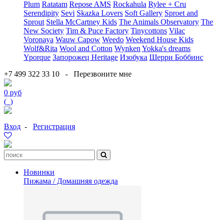
Plum
Ratatam
Repose AMS
Rockahula
Rylee + Cru
Serendipity
Sevi
Skazka Lovers
Soft Gallery
Sproet and
Sprout
Stella McCartney Kids
The Animals Observatory
The
New Society
Tim & Puce Factory
Tinycottons
Vilac
Voronaya
Wauw Capow
Weedo
Weekend House Kids
Wolf&Rita
Wool and Cotton
Wynken
Yokka's dreams
Yporque
Запорожец Heritage
Изобука
Шерри Боббинс
+7 499 322 33 10
-
Перезвоните мне
0 руб
(
0
)
Вход
-
Регистрация
Новинки
Пижама / Домашняя одежда