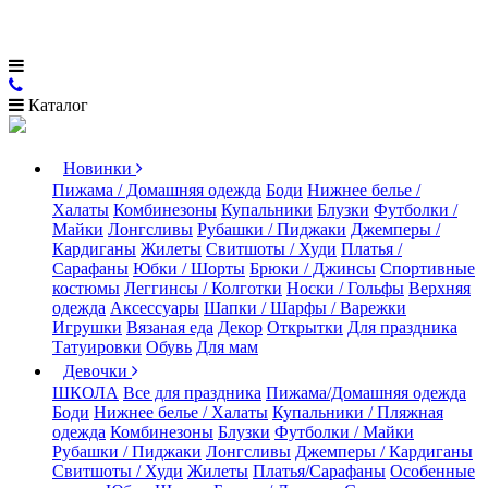
Каталог
Новинки
Пижама / Домашняя одежда
Боди
Нижнее белье /
Халаты
Комбинезоны
Купальники
Блузки
Футболки /
Майки
Лонгсливы
Рубашки / Пиджаки
Джемперы /
Кардиганы
Жилеты
Свитшоты / Худи
Платья /
Сарафаны
Юбки / Шорты
Брюки / Джинсы
Спортивные
костюмы
Леггинсы / Колготки
Носки / Гольфы
Верхняя
одежда
Аксессуары
Шапки / Шарфы / Варежки
Игрушки
Вязаная еда
Декор
Открытки
Для праздника
Татуировки
Обувь
Для мам
Девочки
ШКОЛА
Все для праздника
Пижама/Домашняя одежда
Боди
Нижнее белье / Халаты
Купальники / Пляжная
одежда
Комбинезоны
Блузки
Футболки / Майки
Рубашки / Пиджаки
Лонгсливы
Джемперы / Кардиганы
Свитшоты / Худи
Жилеты
Платья/Сарафаны
Особенные