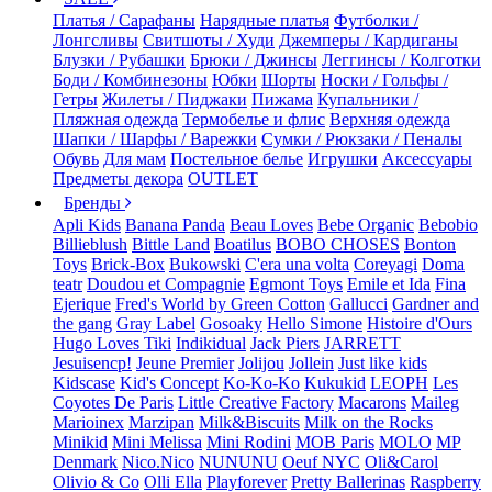
Платья / Сарафаны
Нарядные платья
Футболки /
Лонгсливы
Свитшоты / Худи
Джемперы / Кардиганы
Блузки / Рубашки
Брюки / Джинсы
Леггинсы / Колготки
Боди / Комбинезоны
Юбки
Шорты
Носки / Гольфы /
Гетры
Жилеты / Пиджаки
Пижама
Купальники /
Пляжная одежда
Термобелье и флис
Верхняя одежда
Шапки / Шарфы / Варежки
Сумки / Рюкзаки / Пеналы
Обувь
Для мам
Постельное белье
Игрушки
Аксессуары
Предметы декора
OUTLET
Бренды
Apli Kids
Banana Panda
Beau Loves
Bebe Organic
Bebobio
Billieblush
Bittle Land
Boatilus
BOBO CHOSES
Bonton
Toys
Brick-Box
Bukowski
C'era una volta
Coreyagi
Doma
teatr
Doudou et Compagnie
Egmont Toys
Emile et Ida
Fina
Ejerique
Fred's World by Green Cotton
Gallucci
Gardner and
the gang
Gray Label
Gosoaky
Hello Simone
Histoire d'Ours
Hugo Loves Tiki
Indikidual
Jack Piers
JARRETT
Jesuisencp!
Jeune Premier
Jolijou
Jollein
Just like kids
Kidscase
Kid's Concept
Ko-Ko-Ko
Kukukid
LEOPH
Les
Coyotes De Paris
Little Creative Factory
Macarons
Maileg
Marioinex
Marzipan
Milk&Biscuits
Milk on the Rocks
Minikid
Mini Melissa
Mini Rodini
MOB Paris
MOLO
MP
Denmark
Nico.Nico
NUNUNU
Oeuf NYC
Oli&Carol
Olivio & Co
Olli Ella
Playforever
Pretty Ballerinas
Raspberry