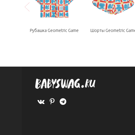
r All Over
Рубашка Geometric Game
Шорты Geometric Gam