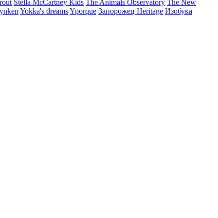
rout
Stella McCartney Kids
The Animals Observatory
The New
ynken
Yokka's dreams
Yporque
Запорожец Heritage
Изобука