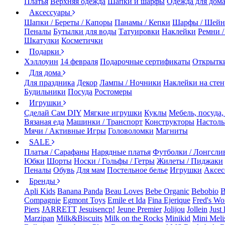
Платья
Верхняя одежда
Шапки и шарфы
Одежда для дом
Аксессуары
Шапки / Береты / Капоры
Панамы / Кепки
Шарфы / Шейн
Пеналы
Бутылки для воды
Татуировки
Наклейки
Ремни 
Шкатулки
Косметички
Подарки
Хэллоуин
14 февраля
Подарочные сертификаты
Открытк
Для дома
Для праздника
Декор
Лампы / Ночники
Наклейки на стен
Будильники
Посуда
Ростомеры
Игрушки
Сделай Сам DIY
Мягкие игрушки
Куклы
Мебель, посуда,
Вязаная еда
Машинки / Транспорт
Конструкторы
Настол
Мячи / Активные Игры
Головоломки
Магниты
SALE
Платья / Сарафаны
Нарядные платья
Футболки / Лонгсли
Юбки
Шорты
Носки / Гольфы / Гетры
Жилеты / Пиджаки
Пеналы
Обувь
Для мам
Постельное белье
Игрушки
Аксес
Бренды
Apli Kids
Banana Panda
Beau Loves
Bebe Organic
Bebobio
B
Compagnie
Egmont Toys
Emile et Ida
Fina Ejerique
Fred's Wo
Piers
JARRETT
Jesuisencp!
Jeune Premier
Jolijou
Jollein
Just 
Marzipan
Milk&Biscuits
Milk on the Rocks
Minikid
Mini Meli