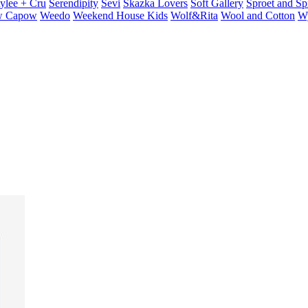
ylee + Cru
Serendipity
Sevi
Skazka Lovers
Soft Gallery
Sproet and Sp
 Capow
Weedo
Weekend House Kids
Wolf&Rita
Wool and Cotton
W