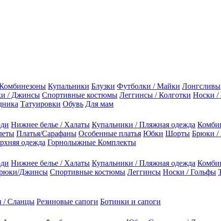
Комбинезоны
Купальники
Блузки
Футболки / Майки
Лонгсливы
и / Джинсы
Спортивные костюмы
Леггинсы / Колготки
Носки /
дника
Татуировки
Обувь
Для мам
оди
Нижнее белье / Халаты
Купальники / Пляжная одежда
Комби
леты
Платья/Сарафаны
Особенные платья
Юбки
Шорты
Брюки /
рхняя одежда
Горнолыжные Комплекты
оди
Нижнее белье / Халаты
Купальники / Пляжная одежда
Комби
рюки/Джинсы
Спортивные костюмы
Леггинсы
Носки / Гольфы
 / Сланцы
Резиновые сапоги
Ботинки и сапоги