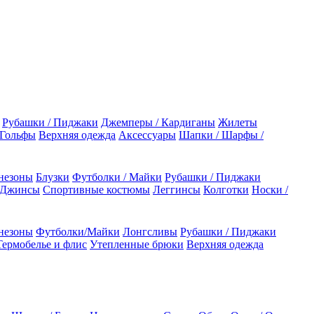
Рубашки / Пиджаки
Джемперы / Кардиганы
Жилеты
 Гольфы
Верхняя одежда
Аксессуары
Шапки / Шарфы /
незоны
Блузки
Футболки / Майки
Рубашки / Пиджаки
 Джинсы
Спортивные костюмы
Леггинсы
Колготки
Носки /
незоны
Футболки/Майки
Лонгсливы
Рубашки / Пиджаки
Термобелье и флис
Утепленные брюки
Верхняя одежда