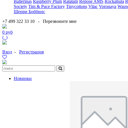
Ballerinas
Raspberry Plum
Ratatam
Repose AMS
Rockahula
R
Society
Tim & Puce Factory
Tinycottons
Vilac
Voronaya
Wauw
Шерри Боббинс
+7 499 322 33 10
-
Перезвоните мне
0 руб
(
0
)
Вход
-
Регистрация
Новинки