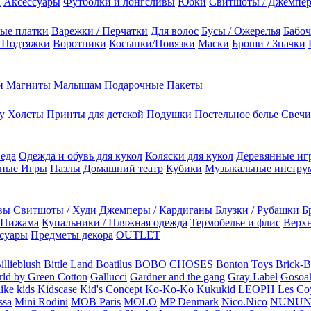
а
Аксессуары
Футболки и лонгсливы
Юбки
Свитшоты / Джемпе
ые платки
Варежки / Перчатки
Для волос
Бусы / Ожерелья
Бабоч
/ Подтяжки
Воротники
Косынки/Повязки
Маски
Броши / Значки
и
Магниты
Малышам
Подарочные Пакеты
у
Холсты
Принты для детской
Подушки
Постельное белье
Свечи
 еда
Одежда и обувь для кукол
Коляски для кукол
Деревянные иг
ьные Игры
Пазлы
Домашний театр
Кубики
Музыкальные инстру
вы
Свитшоты / Худи
Джемперы / Кардиганы
Блузки / Рубашки
Б
Пижама
Купальники / Пляжная одежда
Термобелье и флис
Верхн
суары
Предметы декора
OUTLET
illieblush
Bittle Land
Boatilus
BOBO CHOSES
Bonton Toys
Brick-
rld by Green Cotton
Gallucci
Gardner and the gang
Gray Label
Gosoa
like kids
Kidscase
Kid's Concept
Ko-Ko-Ko
Kukukid
LEOPH
Les Coy
ssa
Mini Rodini
MOB Paris
MOLO
MP Denmark
Nico.Nico
NUNU