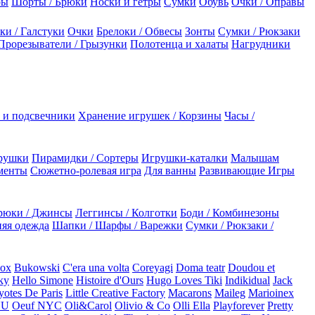
ры
Шорты / Брюки
Носки и гетры
Сумки
Обувь
Очки / Оправы
ки / Галстуки
Очки
Брелоки / Обвесы
Зонты
Сумки / Рюкзаки
Прорезыватели / Грызунки
Полотенца и халаты
Нагрудники
 и подсвечники
Хранение игрушек / Корзины
Часы /
рушки
Пирамидки / Сортеры
Игрушки-каталки
Малышам
менты
Сюжетно-ролевая игра
Для ванны
Развивающие Игры
рюки / Джинсы
Леггинсы / Колготки
Боди / Комбинезоны
яя одежда
Шапки / Шарфы / Варежки
Сумки / Рюкзаки /
Box
Bukowski
C'era una volta
Coreyagi
Doma teatr
Doudou et
ky
Hello Simone
Histoire d'Ours
Hugo Loves Tiki
Indikidual
Jack
otes De Paris
Little Creative Factory
Macarons
Maileg
Marioinex
NU
Oeuf NYC
Oli&Carol
Olivio & Co
Olli Ella
Playforever
Pretty