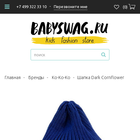
-
Перезвоните мне
+7 499 322 33 10
(
0
)
Главная
-
Бренды
-
Ko-Ko-Ko
-
Шапка Dark Cornflower