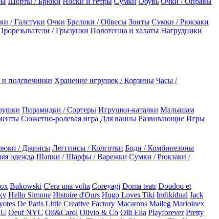
ры
Шорты / Брюки
Носки и гетры
Сумки
Обувь
Очки / Оправы
ки / Галстуки
Очки
Брелоки / Обвесы
Зонты
Сумки / Рюкзаки
Прорезыватели / Грызунки
Полотенца и халаты
Нагрудники
 и подсвечники
Хранение игрушек / Корзины
Часы /
рушки
Пирамидки / Сортеры
Игрушки-каталки
Малышам
менты
Сюжетно-ролевая игра
Для ванны
Развивающие Игры
рюки / Джинсы
Леггинсы / Колготки
Боди / Комбинезоны
яя одежда
Шапки / Шарфы / Варежки
Сумки / Рюкзаки /
Box
Bukowski
C'era una volta
Coreyagi
Doma teatr
Doudou et
ky
Hello Simone
Histoire d'Ours
Hugo Loves Tiki
Indikidual
Jack
otes De Paris
Little Creative Factory
Macarons
Maileg
Marioinex
NU
Oeuf NYC
Oli&Carol
Olivio & Co
Olli Ella
Playforever
Pretty