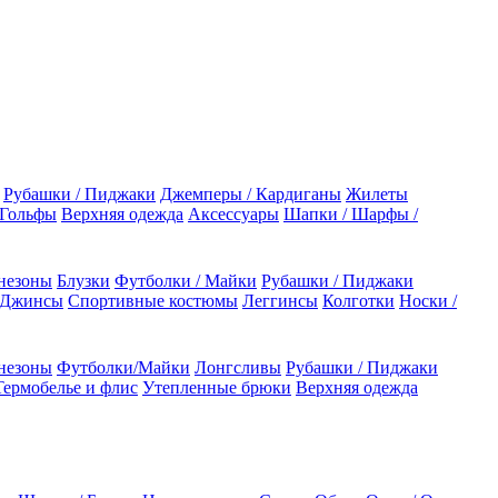
Рубашки / Пиджаки
Джемперы / Кардиганы
Жилеты
 Гольфы
Верхняя одежда
Аксессуары
Шапки / Шарфы /
незоны
Блузки
Футболки / Майки
Рубашки / Пиджаки
 Джинсы
Спортивные костюмы
Леггинсы
Колготки
Носки /
незоны
Футболки/Майки
Лонгсливы
Рубашки / Пиджаки
Термобелье и флис
Утепленные брюки
Верхняя одежда