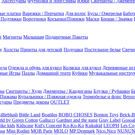
а
Аксессуары
Футболки и лонгсливы
Юбки
Свитшоты / Джемпе
ые платки
Варежки / Перчатки
Для волос
Бусы / Ожерелья
Бабоч
/ Подтяжки
Воротники
Косынки/Повязки
Маски
Броши / Значки
и
Магниты
Малышам
Подарочные Пакеты
у
Холсты
Принты для детской
Подушки
Постельное белье
Свечи
 еда
Одежда и обувь для кукол
Коляски для кукол
Деревянные иг
ьные Игры
Пазлы
Домашний театр
Кубики
Музыкальные инстру
вы
Свитшоты / Худи
Джемперы / Кардиганы
Блузки / Рубашки
Б
Пижама
Купальники / Пляжная одежда
Термобелье и флис
Верхн
суары
Предметы декора
OUTLET
illieblush
Bittle Land
Boatilus
BOBO CHOSES
Bonton Toys
Brick-
rld by Green Cotton
Gallucci
Gardner and the gang
Gray Label
Gosoa
like kids
Kidscase
Kid's Concept
Ko-Ko-Ko
Kukukid
LEOPH
Les Coy
ssa
Mini Rodini
MOB Paris
MOLO
MP Denmark
Nico.Nico
NUNU