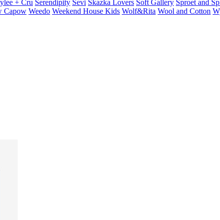
ylee + Cru
Serendipity
Sevi
Skazka Lovers
Soft Gallery
Sproet and Sp
 Capow
Weedo
Weekend House Kids
Wolf&Rita
Wool and Cotton
W