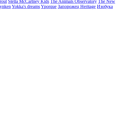
rout
Stella McCartney Kids
The Animals Observatory
The New
ynken
Yokka's dreams
Yporque
Запорожец Heritage
Изобука