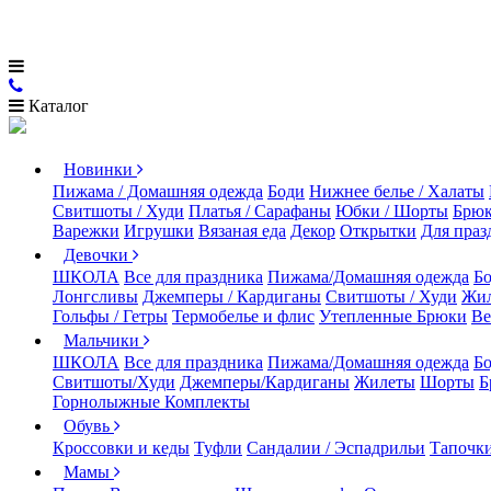
Каталог
Новинки
Пижама / Домашняя одежда
Боди
Нижнее белье / Халаты
Свитшоты / Худи
Платья / Сарафаны
Юбки / Шорты
Брюк
Варежки
Игрушки
Вязаная еда
Декор
Открытки
Для праз
Девочки
ШКОЛА
Все для праздника
Пижама/Домашняя одежда
Б
Лонгсливы
Джемперы / Кардиганы
Свитшоты / Худи
Жи
Гольфы / Гетры
Термобелье и флис
Утепленные Брюки
Ве
Мальчики
ШКОЛА
Все для праздника
Пижама/Домашняя одежда
Б
Свитшоты/Худи
Джемперы/Кардиганы
Жилеты
Шорты
Б
Горнолыжные Комплекты
Обувь
Кроссовки и кеды
Туфли
Сандалии / Эспадрильи
Тапочки
Мамы