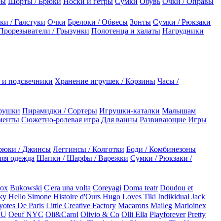
ры
Шорты / Брюки
Носки и гетры
Сумки
Обувь
Очки / Оправы
ки / Галстуки
Очки
Брелоки / Обвесы
Зонты
Сумки / Рюкзаки
Прорезыватели / Грызунки
Полотенца и халаты
Нагрудники
 и подсвечники
Хранение игрушек / Корзины
Часы /
рушки
Пирамидки / Сортеры
Игрушки-каталки
Малышам
менты
Сюжетно-ролевая игра
Для ванны
Развивающие Игры
рюки / Джинсы
Леггинсы / Колготки
Боди / Комбинезоны
яя одежда
Шапки / Шарфы / Варежки
Сумки / Рюкзаки /
Box
Bukowski
C'era una volta
Coreyagi
Doma teatr
Doudou et
ky
Hello Simone
Histoire d'Ours
Hugo Loves Tiki
Indikidual
Jack
otes De Paris
Little Creative Factory
Macarons
Maileg
Marioinex
NU
Oeuf NYC
Oli&Carol
Olivio & Co
Olli Ella
Playforever
Pretty