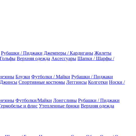
Рубашки / Пиджаки
Джемперы / Кардиганы
Жилеты
 Гольфы
Верхняя одежда
Аксессуары
Шапки / Шарфы /
незоны
Блузки
Футболки / Майки
Рубашки / Пиджаки
 Джинсы
Спортивные костюмы
Леггинсы
Колготки
Носки /
незоны
Футболки/Майки
Лонгсливы
Рубашки / Пиджаки
Термобелье и флис
Утепленные брюки
Верхняя одежда