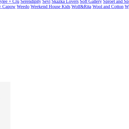
ylee + Cru
Serendipity
Sevi
Skazka Lovers
Soft Gallery
Sproet and Sp
 Capow
Weedo
Weekend House Kids
Wolf&Rita
Wool and Cotton
W