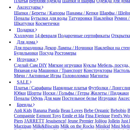
Платья
Верхняя одежда
Шапки и шарфы
Одежда для дом
Аксессуары
Шапки / Береты / Капоры
Панамы / Кепки
Шарфы / Шейн
Пеналы
Бутылки для воды
Татуировки
Наклейки
Ремни 
Шкатулки
Косметички
Подарки
Хэллоуин
14 февраля
Подарочные сертификаты
Открытк
Для дома
Для праздника
Декор
Лампы / Ночники
Наклейки на стен
Будильники
Посуда
Ростомеры
Игрушки
Сделай Сам DIY
Мягкие игрушки
Куклы
Мебель, посуда,
Вязаная еда
Машинки / Транспорт
Конструкторы
Настол
Мячи / Активные Игры
Головоломки
Магниты
SALE
Платья / Сарафаны
Нарядные платья
Футболки / Лонгсли
Юбки
Шорты
Носки / Гольфы / Гетры
Жилеты / Пиджаки
Пеналы
Обувь
Для мам
Постельное белье
Игрушки
Аксес
Бренды
Apli Kids
Banana Panda
Beau Loves
Bebe Organic
Bebobio
B
Compagnie
Egmont Toys
Emile et Ida
Fina Ejerique
Fred's Wo
Piers
JARRETT
Jesuisencp!
Jeune Premier
Jolijou
Jollein
Just 
Marzipan
Milk&Biscuits
Milk on the Rocks
Minikid
Mini Meli