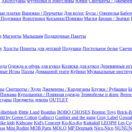
а
Аксессуары
Футболки и лонгсливы
Юбки
Свитшоты / Джемпе
ые платки
Варежки / Перчатки
Для волос
Бусы / Ожерелья
Бабоч
/ Подтяжки
Воротники
Косынки/Повязки
Маски
Броши / Значки
и
Магниты
Малышам
Подарочные Пакеты
у
Холсты
Принты для детской
Подушки
Постельное белье
Свечи
 еда
Одежда и обувь для кукол
Коляски для кукол
Деревянные иг
ьные Игры
Пазлы
Домашний театр
Кубики
Музыкальные инстру
вы
Свитшоты / Худи
Джемперы / Кардиганы
Блузки / Рубашки
Б
Пижама
Купальники / Пляжная одежда
Термобелье и флис
Верхн
суары
Предметы декора
OUTLET
illieblush
Bittle Land
Boatilus
BOBO CHOSES
Bonton Toys
Brick-
rld by Green Cotton
Gallucci
Gardner and the gang
Gray Label
Gosoa
like kids
Kidscase
Kid's Concept
Ko-Ko-Ko
Kukukid
LEOPH
Les Coy
ssa
Mini Rodini
MOB Paris
MOLO
MP Denmark
Nico.Nico
NUNU