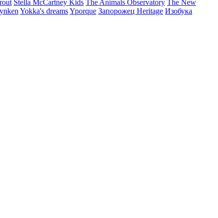
rout
Stella McCartney Kids
The Animals Observatory
The New
ynken
Yokka's dreams
Yporque
Запорожец Heritage
Изобука