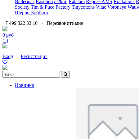
Ballerinas
Raspberry Plum
Ratatam
Repose AMS
Rockahula
R
Society
Tim & Puce Factory
Tinycottons
Vilac
Voronaya
Wauw
Шерри Боббинс
+7 499 322 33 10
-
Перезвоните мне
0 руб
(
0
)
Вход
-
Регистрация
Новинки