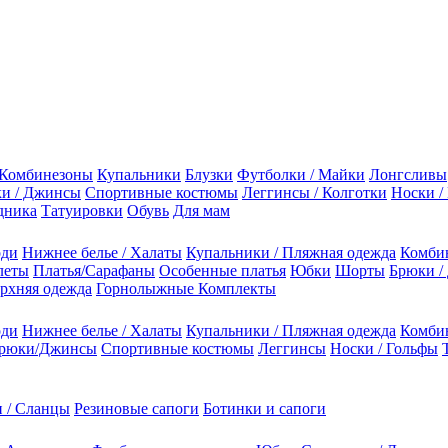
Комбинезоны
Купальники
Блузки
Футболки / Майки
Лонгсливы
и / Джинсы
Спортивные костюмы
Леггинсы / Колготки
Носки /
дника
Татуировки
Обувь
Для мам
оди
Нижнее белье / Халаты
Купальники / Пляжная одежда
Комби
леты
Платья/Сарафаны
Особенные платья
Юбки
Шорты
Брюки /
рхняя одежда
Горнолыжные Комплекты
оди
Нижнее белье / Халаты
Купальники / Пляжная одежда
Комби
рюки/Джинсы
Спортивные костюмы
Леггинсы
Носки / Гольфы
 / Сланцы
Резиновые сапоги
Ботинки и сапоги