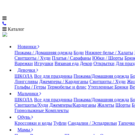
Каталог
Новинки
Пижама / Домашняя одежда
Боди
Нижнее белье / Халаты
Свитшоты / Худи
Платья / Сарафаны
Юбки / Шорты
Брюк
Варежки
Игрушки
Вязаная еда
Декор
Открытки
Для праз
Девочки
ШКОЛА
Все для праздника
Пижама/Домашняя одежда
Б
Лонгсливы
Джемперы / Кардиганы
Свитшоты / Худи
Жи
Гольфы / Гетры
Термобелье и флис
Утепленные Брюки
Ве
Мальчики
ШКОЛА
Все для праздника
Пижама/Домашняя одежда
Б
Свитшоты/Худи
Джемперы/Кардиганы
Жилеты
Шорты
Б
Горнолыжные Комплекты
Обувь
Кроссовки и кеды
Туфли
Сандалии / Эспадрильи
Тапочки
Мамы