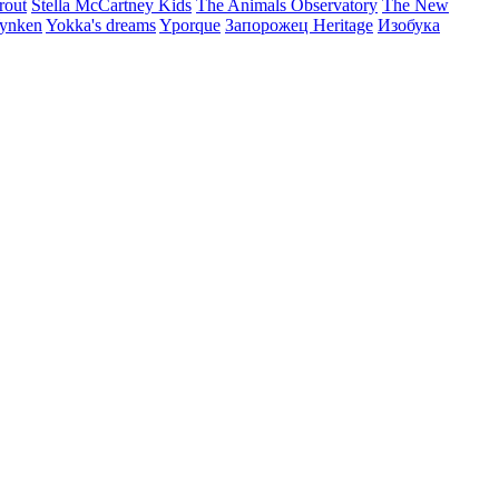
rout
Stella McCartney Kids
The Animals Observatory
The New
ynken
Yokka's dreams
Yporque
Запорожец Heritage
Изобука