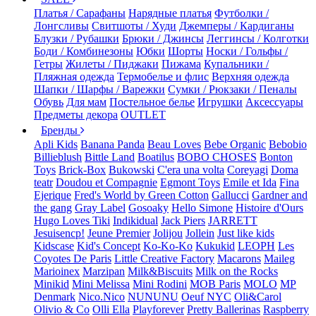
Платья / Сарафаны
Нарядные платья
Футболки /
Лонгсливы
Свитшоты / Худи
Джемперы / Кардиганы
Блузки / Рубашки
Брюки / Джинсы
Леггинсы / Колготки
Боди / Комбинезоны
Юбки
Шорты
Носки / Гольфы /
Гетры
Жилеты / Пиджаки
Пижама
Купальники /
Пляжная одежда
Термобелье и флис
Верхняя одежда
Шапки / Шарфы / Варежки
Сумки / Рюкзаки / Пеналы
Обувь
Для мам
Постельное белье
Игрушки
Аксессуары
Предметы декора
OUTLET
Бренды
Apli Kids
Banana Panda
Beau Loves
Bebe Organic
Bebobio
Billieblush
Bittle Land
Boatilus
BOBO CHOSES
Bonton
Toys
Brick-Box
Bukowski
C'era una volta
Coreyagi
Doma
teatr
Doudou et Compagnie
Egmont Toys
Emile et Ida
Fina
Ejerique
Fred's World by Green Cotton
Gallucci
Gardner and
the gang
Gray Label
Gosoaky
Hello Simone
Histoire d'Ours
Hugo Loves Tiki
Indikidual
Jack Piers
JARRETT
Jesuisencp!
Jeune Premier
Jolijou
Jollein
Just like kids
Kidscase
Kid's Concept
Ko-Ko-Ko
Kukukid
LEOPH
Les
Coyotes De Paris
Little Creative Factory
Macarons
Maileg
Marioinex
Marzipan
Milk&Biscuits
Milk on the Rocks
Minikid
Mini Melissa
Mini Rodini
MOB Paris
MOLO
MP
Denmark
Nico.Nico
NUNUNU
Oeuf NYC
Oli&Carol
Olivio & Co
Olli Ella
Playforever
Pretty Ballerinas
Raspberry