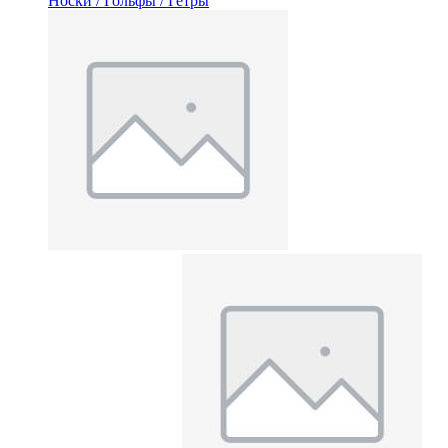
Носки / Гольфы / Гетры