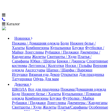
Каталог
Новинки
Пижама / Домашняя одежда
Боди
Нижнее белье /
Халаты
Комбинезоны
Купальники
Блузки
Футболки /
Майки
Лонгсливы
Рубашки / Пиджаки
Джемперы /
Кардиганы
Жилеты
Свитшоты / Худи
Платья /
Сарафаны
Юбки / Шорты
Брюки / Джинсы
Спортивные
костюмы
Леггинсы / Колготки
Носки / Гольфы
Верхняя
одежда
Аксессуары
Шапки / Шарфы / Варежки
Игрушки
Вязаная еда
Декор
Открытки
Для праздника
Татуировки
Обувь
Для мам
Девочки
ШКОЛА
Все для праздника
Пижама/Домашняя одежда
Боди
Нижнее белье / Халаты
Купальники / Пляжная
одежда
Комбинезоны
Блузки
Футболки / Майки
Рубашки / Пиджаки
Лонгсливы
Джемперы / Кардиганы
Свитшоты / Худи
Жилеты
Платья/Сарафаны
Особенные