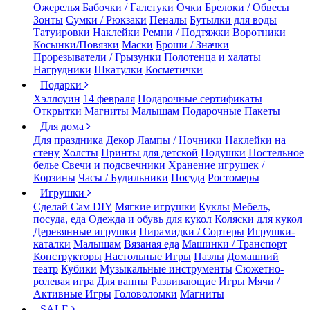
Ожерелья
Бабочки / Галстуки
Очки
Брелоки / Обвесы
Зонты
Сумки / Рюкзаки
Пеналы
Бутылки для воды
Татуировки
Наклейки
Ремни / Подтяжки
Воротники
Косынки/Повязки
Маски
Броши / Значки
Прорезыватели / Грызунки
Полотенца и халаты
Нагрудники
Шкатулки
Косметички
Подарки
Хэллоуин
14 февраля
Подарочные сертификаты
Открытки
Магниты
Малышам
Подарочные Пакеты
Для дома
Для праздника
Декор
Лампы / Ночники
Наклейки на
стену
Холсты
Принты для детской
Подушки
Постельное
белье
Свечи и подсвечники
Хранение игрушек /
Корзины
Часы / Будильники
Посуда
Ростомеры
Игрушки
Сделай Сам DIY
Мягкие игрушки
Куклы
Мебель,
посуда, еда
Одежда и обувь для кукол
Коляски для кукол
Деревянные игрушки
Пирамидки / Сортеры
Игрушки-
каталки
Малышам
Вязаная еда
Машинки / Транспорт
Конструкторы
Настольные Игры
Пазлы
Домашний
театр
Кубики
Музыкальные инструменты
Сюжетно-
ролевая игра
Для ванны
Развивающие Игры
Мячи /
Активные Игры
Головоломки
Магниты
SALE