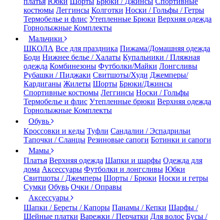
платья
Юбки
Шорты
Брюки / Джинсы
Спортивные
костюмы
Леггинсы
Колготки
Носки / Гольфы / Гетры
Термобелье и флис
Утепленные Брюки
Верхняя одежда
Горнолыжные Комплекты
Мальчики
ШКОЛА
Все для праздника
Пижама/Домашняя одежда
Боди
Нижнее белье / Халаты
Купальники / Пляжная
одежда
Комбинезоны
Футболки/Майки
Лонгсливы
Рубашки / Пиджаки
Свитшоты/Худи
Джемперы/
Кардиганы
Жилеты
Шорты
Брюки/Джинсы
Спортивные костюмы
Леггинсы
Носки / Гольфы
Термобелье и флис
Утепленные брюки
Верхняя одежда
Горнолыжные Комплекты
Обувь
Кроссовки и кеды
Туфли
Сандалии / Эспадрильи
Тапочки / Сланцы
Резиновые сапоги
Ботинки и сапоги
Мамы
Платья
Верхняя одежда
Шапки и шарфы
Одежда для
дома
Аксессуары
Футболки и лонгсливы
Юбки
Свитшоты / Джемперы
Шорты / Брюки
Носки и гетры
Сумки
Обувь
Очки / Оправы
Аксессуары
Шапки / Береты / Капоры
Панамы / Кепки
Шарфы /
Шейные платки
Варежки / Перчатки
Для волос
Бусы /