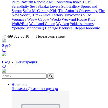
Plum
Ratatam
Repose AMS
Rockahula
Rylee + Cru
Serendipity
Sevi
Skazka Lovers
Soft Gallery
Sproet and
Sprout
Stella McCartney Kids
The Animals Observatory
The
New Society
Tim & Puce Factory
Tinycottons
Vilac
Voronaya
Wauw Capow
Weedo
Weekend House Kids
Wolf&Rita
Wool and Cotton
Wynken
Yokka's dreams
Yporque
Запорожец Heritage
Изобука
Шерри Боббинс
+7 499 322 33 10
-
Перезвоните мне
0 руб
(
0
)
Вход
-
Регистрация
Новинки
Пижама / Домашняя одежда