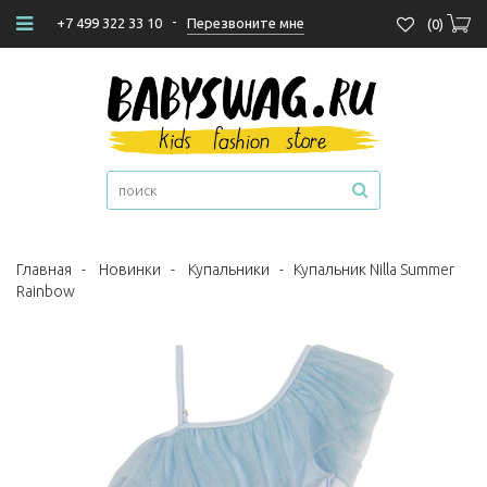
-
Перезвоните мне
+7 499 322 33 10
(
0
)
Главная
-
Новинки
-
Купальники
-
Купальник Nilla Summer
Rainbow