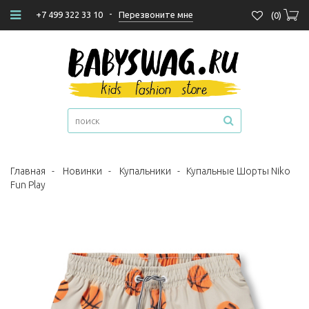
-
Перезвоните мне
+7 499 322 33 10
(
0
)
Главная
-
Новинки
-
Купальники
-
Купальные Шорты Niko
Fun Play