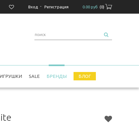
-
Вход
Регистрация
0.00 руб
(
0
)
ИГРУШКИ
SALE
БРЕНДЫ
БЛОГ
ite