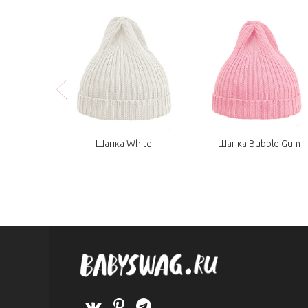
rk Blue
Шапка White
Шапка Bubble Gum