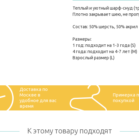
Теплый и уютный шарф-снуд (тр
Плотно закрывает шею, не пропу
Состав: 50% шерсть, 50% акрил
Размеры:
1 год: подходит на 1-3 года (S)
4 года: подходит на 4-7 лет (M)
Взрослый размер (L)
Доставка по
Москве в
Примерка 
удобное для вас
покупкой
время
К этому товару подходят