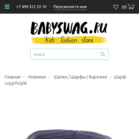
-
Перезвоните мне
+7 499 322 33 10
(
0
)
Главная
-
Новинки
-
Шапки / Шарфы / Варежки
-
Шарф-
снуд Purple