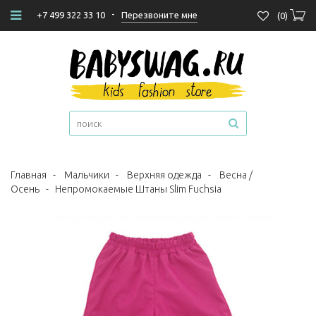
-
Перезвоните мне
+7 499 322 33 10
(
0
)
Главная
-
Мальчики
-
Верхняя одежда
-
Весна /
Осень
-
Непромокаемые Штаны Slim Fuchsia