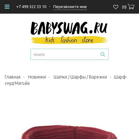
-
Перезвоните мне
+7 499 322 33 10
(
0
)
Главная
-
Новинки
-
Шапки / Шарфы / Варежки
-
Шарф-
снуд Marsala