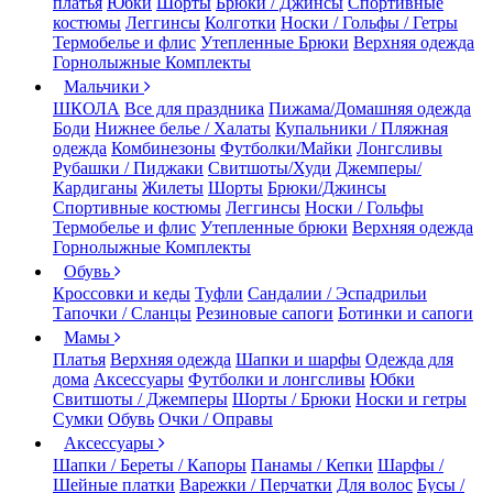
платья
Юбки
Шорты
Брюки / Джинсы
Спортивные
костюмы
Леггинсы
Колготки
Носки / Гольфы / Гетры
Термобелье и флис
Утепленные Брюки
Верхняя одежда
Горнолыжные Комплекты
Мальчики
ШКОЛА
Все для праздника
Пижама/Домашняя одежда
Боди
Нижнее белье / Халаты
Купальники / Пляжная
одежда
Комбинезоны
Футболки/Майки
Лонгсливы
Рубашки / Пиджаки
Свитшоты/Худи
Джемперы/
Кардиганы
Жилеты
Шорты
Брюки/Джинсы
Спортивные костюмы
Леггинсы
Носки / Гольфы
Термобелье и флис
Утепленные брюки
Верхняя одежда
Горнолыжные Комплекты
Обувь
Кроссовки и кеды
Туфли
Сандалии / Эспадрильи
Тапочки / Сланцы
Резиновые сапоги
Ботинки и сапоги
Мамы
Платья
Верхняя одежда
Шапки и шарфы
Одежда для
дома
Аксессуары
Футболки и лонгсливы
Юбки
Свитшоты / Джемперы
Шорты / Брюки
Носки и гетры
Сумки
Обувь
Очки / Оправы
Аксессуары
Шапки / Береты / Капоры
Панамы / Кепки
Шарфы /
Шейные платки
Варежки / Перчатки
Для волос
Бусы /