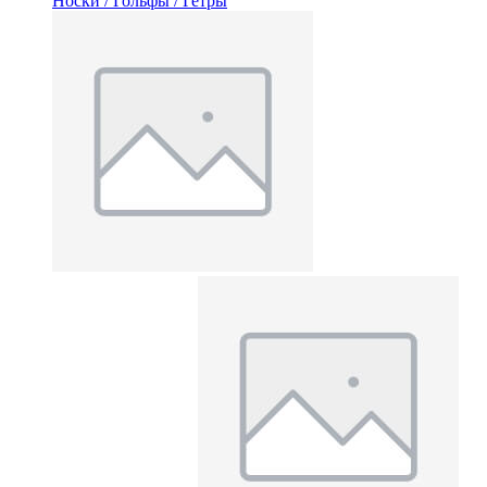
Носки / Гольфы / Гетры