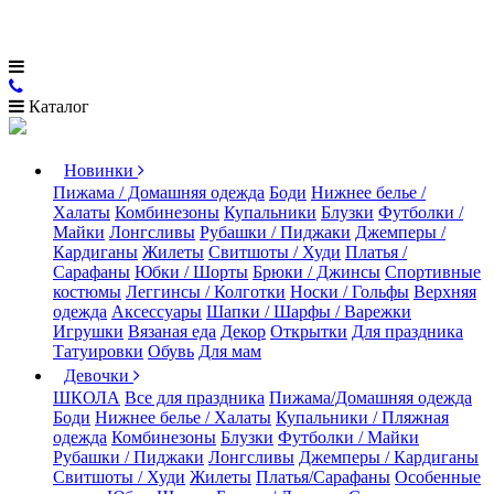
Каталог
Новинки
Пижама / Домашняя одежда
Боди
Нижнее белье /
Халаты
Комбинезоны
Купальники
Блузки
Футболки /
Майки
Лонгсливы
Рубашки / Пиджаки
Джемперы /
Кардиганы
Жилеты
Свитшоты / Худи
Платья /
Сарафаны
Юбки / Шорты
Брюки / Джинсы
Спортивные
костюмы
Леггинсы / Колготки
Носки / Гольфы
Верхняя
одежда
Аксессуары
Шапки / Шарфы / Варежки
Игрушки
Вязаная еда
Декор
Открытки
Для праздника
Татуировки
Обувь
Для мам
Девочки
ШКОЛА
Все для праздника
Пижама/Домашняя одежда
Боди
Нижнее белье / Халаты
Купальники / Пляжная
одежда
Комбинезоны
Блузки
Футболки / Майки
Рубашки / Пиджаки
Лонгсливы
Джемперы / Кардиганы
Свитшоты / Худи
Жилеты
Платья/Сарафаны
Особенные