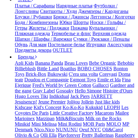
Платья / Сарафаны
Нарядные платья
Футболки /
Лонгсливы
Свитшоты / Худи
Джемперы / Кардиганы
Блузки / Рубашки
Брюки / Джинсы
Леггинсы / Колготки
Боди / Комбинезоны
Юбки
Шорты
Носки / Гольфы /
Гетры
Жилеты / Пиджаки
Пижама
Купальники /
Пляжная одежда
Термобелье и флис
Верхняя одежда
Шапки / Шарфы / Варежки
Сумки / Рюкзаки / Пеналы
Обувь
Для мам
Постельное белье
Игрушки
Аксессуары
Предметы декора
OUTLET
Бренды
Apli Kids
Banana Panda
Beau Loves
Bebe Organic
Bebobio
Billieblush
Bittle Land
Boatilus
BOBO CHOSES
Bonton
Toys
Brick-Box
Bukowski
C'era una volta
Coreyagi
Doma
teatr
Doudou et Compagnie
Egmont Toys
Emile et Ida
Fina
Ejerique
Fred's World by Green Cotton
Gallucci
Gardner and
the gang
Gray Label
Gosoaky
Hello Simone
Histoire d'Ours
Hugo Loves Tiki
Indikidual
Jack Piers
JARRETT
Jesuisencp!
Jeune Premier
Jolijou
Jollein
Just like kids
Kidscase
Kid's Concept
Ko-Ko-Ko
Kukukid
LEOPH
Les
Coyotes De Paris
Little Creative Factory
Macarons
Maileg
Marioinex
Marzipan
Milk&Biscuits
Milk on the Rocks
Minikid
Mini Melissa
Mini Rodini
MOB Paris
MOLO
MP
Denmark
Nico.Nico
NUNUNU
Oeuf NYC
Oli&Carol
Olivio & Co
Olli Ella
Playforever
Pretty Ballerinas
Raspberry