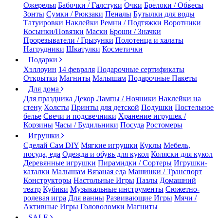
Ожерелья
Бабочки / Галстуки
Очки
Брелоки / Обвесы
Зонты
Сумки / Рюкзаки
Пеналы
Бутылки для воды
Татуировки
Наклейки
Ремни / Подтяжки
Воротники
Косынки/Повязки
Маски
Броши / Значки
Прорезыватели / Грызунки
Полотенца и халаты
Нагрудники
Шкатулки
Косметички
Подарки
Хэллоуин
14 февраля
Подарочные сертификаты
Открытки
Магниты
Малышам
Подарочные Пакеты
Для дома
Для праздника
Декор
Лампы / Ночники
Наклейки на
стену
Холсты
Принты для детской
Подушки
Постельное
белье
Свечи и подсвечники
Хранение игрушек /
Корзины
Часы / Будильники
Посуда
Ростомеры
Игрушки
Сделай Сам DIY
Мягкие игрушки
Куклы
Мебель,
посуда, еда
Одежда и обувь для кукол
Коляски для кукол
Деревянные игрушки
Пирамидки / Сортеры
Игрушки-
каталки
Малышам
Вязаная еда
Машинки / Транспорт
Конструкторы
Настольные Игры
Пазлы
Домашний
театр
Кубики
Музыкальные инструменты
Сюжетно-
ролевая игра
Для ванны
Развивающие Игры
Мячи /
Активные Игры
Головоломки
Магниты
SALE