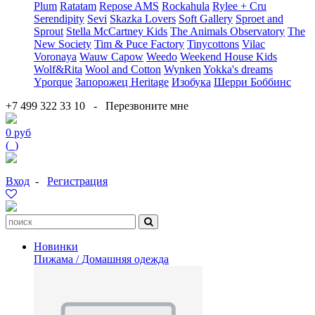
Plum
Ratatam
Repose AMS
Rockahula
Rylee + Cru
Serendipity
Sevi
Skazka Lovers
Soft Gallery
Sproet and
Sprout
Stella McCartney Kids
The Animals Observatory
The
New Society
Tim & Puce Factory
Tinycottons
Vilac
Voronaya
Wauw Capow
Weedo
Weekend House Kids
Wolf&Rita
Wool and Cotton
Wynken
Yokka's dreams
Yporque
Запорожец Heritage
Изобука
Шерри Боббинс
+7 499 322 33 10
-
Перезвоните мне
0 руб
(
0
)
Вход
-
Регистрация
Новинки
Пижама / Домашняя одежда