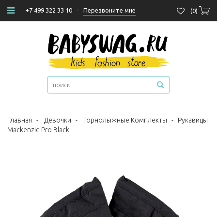
-
Перезвоните мне
+7 499 322 33 10
(
0
)
Главная
-
Девочки
-
Горнолыжные Комплекты
-
Рукавицы
Mackenzie Pro Black