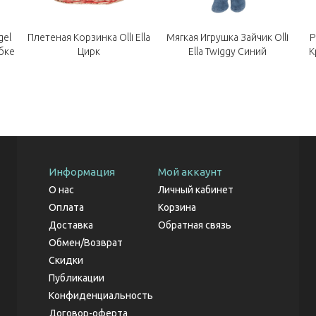
gel
Плетеная Корзинка Olli Ella
Мягкая Игрушка Зайчик Olli
Р
бке
Цирк
Ella Twiggy Синий
К
Информация
Мой аккаунт
О нас
Личный кабинет
Оплата
Корзина
Доставка
Обратная связь
Обмен/Возврат
Скидки
Публикации
Конфиденциальность
Договор-оферта