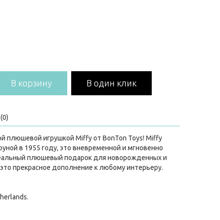
В корзину
В один клик
(0)
й плюшевой игрушкой Miffy от BonTon Toys! Miffy
уной в 1955 году, это вневременной и мгновенно
деальный плюшевый подарок для новорожденных и
о это прекрасное дополнение к любому интерьеру.
therlands.