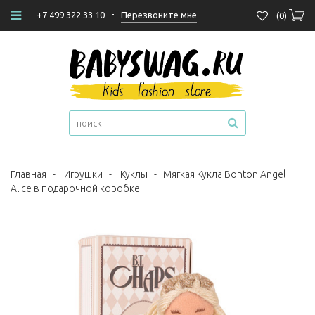
-
Перезвоните мне
+7 499 322 33 10
(
0
)
Главная
-
Игрушки
-
Куклы
-
Мягкая Кукла Bonton Angel
Alice в подарочной коробке