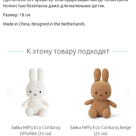
полностью безопасна даже для маленьких деток.
Размер: 18 см
Made in China, designed in the Netherlands.
К этому товару подходят
n
Зайка Miffy Eco Corduroy
Зайка Miffy Eco Corduroy Beige
Offwhite (33 см)
(23 см)