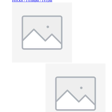
Носки / Гольфы / Гетры