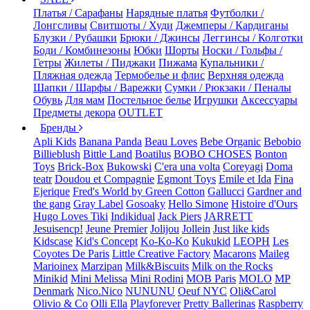
Платья / Сарафаны
Нарядные платья
Футболки /
Лонгсливы
Свитшоты / Худи
Джемперы / Кардиганы
Блузки / Рубашки
Брюки / Джинсы
Леггинсы / Колготки
Боди / Комбинезоны
Юбки
Шорты
Носки / Гольфы /
Гетры
Жилеты / Пиджаки
Пижама
Купальники /
Пляжная одежда
Термобелье и флис
Верхняя одежда
Шапки / Шарфы / Варежки
Сумки / Рюкзаки / Пеналы
Обувь
Для мам
Постельное белье
Игрушки
Аксессуары
Предметы декора
OUTLET
Бренды
Apli Kids
Banana Panda
Beau Loves
Bebe Organic
Bebobio
Billieblush
Bittle Land
Boatilus
BOBO CHOSES
Bonton
Toys
Brick-Box
Bukowski
C'era una volta
Coreyagi
Doma
teatr
Doudou et Compagnie
Egmont Toys
Emile et Ida
Fina
Ejerique
Fred's World by Green Cotton
Gallucci
Gardner and
the gang
Gray Label
Gosoaky
Hello Simone
Histoire d'Ours
Hugo Loves Tiki
Indikidual
Jack Piers
JARRETT
Jesuisencp!
Jeune Premier
Jolijou
Jollein
Just like kids
Kidscase
Kid's Concept
Ko-Ko-Ko
Kukukid
LEOPH
Les
Coyotes De Paris
Little Creative Factory
Macarons
Maileg
Marioinex
Marzipan
Milk&Biscuits
Milk on the Rocks
Minikid
Mini Melissa
Mini Rodini
MOB Paris
MOLO
MP
Denmark
Nico.Nico
NUNUNU
Oeuf NYC
Oli&Carol
Olivio & Co
Olli Ella
Playforever
Pretty Ballerinas
Raspberry