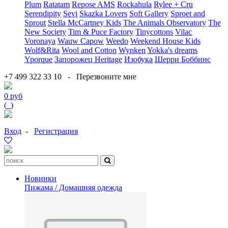
Plum
Ratatam
Repose AMS
Rockahula
Rylee + Cru
Serendipity
Sevi
Skazka Lovers
Soft Gallery
Sproet and
Sprout
Stella McCartney Kids
The Animals Observatory
The
New Society
Tim & Puce Factory
Tinycottons
Vilac
Voronaya
Wauw Capow
Weedo
Weekend House Kids
Wolf&Rita
Wool and Cotton
Wynken
Yokka's dreams
Yporque
Запорожец Heritage
Изобука
Шерри Боббинс
+7 499 322 33 10
-
Перезвоните мне
0 руб
(
0
)
Вход
-
Регистрация
Новинки
Пижама / Домашняя одежда