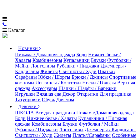
Каталог
Новинки
Пижама / Домашняя одежда
Боди
Нижнее белье /
Халаты
Комбинезоны
Купальники
Блузки
Футболки /
Майки
Лонгсливы
Рубашки / Пиджаки
Джемперы /
Кардиганы
Жилеты
Свитшоты / Худи
Платья /
Сарафаны
Юбки / Шорты
Брюки / Джинсы
Спортивные
костюмы
Леггинсы / Колготки
Носки / Гольфы
Верхняя
одежда
Аксессуары
Шапки / Шарфы / Варежки
Игрушки
Вязаная еда
Декор
Открытки
Для праздника
Татуировки
Обувь
Для мам
Девочки
ШКОЛА
Все для праздника
Пижама/Домашняя одежда
Боди
Нижнее белье / Халаты
Купальники / Пляжная
одежда
Комбинезоны
Блузки
Футболки / Майки
Рубашки / Пиджаки
Лонгсливы
Джемперы / Кардиганы
Свитшоты / Худи
Жилеты
Платья/Сарафаны
Особенные