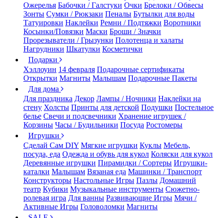
Ожерелья
Бабочки / Галстуки
Очки
Брелоки / Обвесы
Зонты
Сумки / Рюкзаки
Пеналы
Бутылки для воды
Татуировки
Наклейки
Ремни / Подтяжки
Воротники
Косынки/Повязки
Маски
Броши / Значки
Прорезыватели / Грызунки
Полотенца и халаты
Нагрудники
Шкатулки
Косметички
Подарки
Хэллоуин
14 февраля
Подарочные сертификаты
Открытки
Магниты
Малышам
Подарочные Пакеты
Для дома
Для праздника
Декор
Лампы / Ночники
Наклейки на
стену
Холсты
Принты для детской
Подушки
Постельное
белье
Свечи и подсвечники
Хранение игрушек /
Корзины
Часы / Будильники
Посуда
Ростомеры
Игрушки
Сделай Сам DIY
Мягкие игрушки
Куклы
Мебель,
посуда, еда
Одежда и обувь для кукол
Коляски для кукол
Деревянные игрушки
Пирамидки / Сортеры
Игрушки-
каталки
Малышам
Вязаная еда
Машинки / Транспорт
Конструкторы
Настольные Игры
Пазлы
Домашний
театр
Кубики
Музыкальные инструменты
Сюжетно-
ролевая игра
Для ванны
Развивающие Игры
Мячи /
Активные Игры
Головоломки
Магниты
SALE