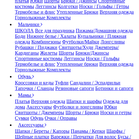
платья
Юбки
Шорты
Брюки / Джинсы
Спортивные
костюмы
Леггинсы
Колготки
Носки / Гольфы / Гетры
Термобелье и флис
Утепленные Брюки
Верхняя одежда
Горнолыжные Комплекты
Мальчики
ШКОЛА
Все для праздника
Пижама/Домашняя одежда
Боди
Нижнее белье / Халаты
Купальники / Пляжная
одежда
Комбинезоны
Футболки/Майки
Лонгсливы
Рубашки / Пиджаки
Свитшоты/Худи
Джемперы/
Кардиганы
Жилеты
Шорты
Брюки/Джинсы
Спортивные костюмы
Леггинсы
Носки / Гольфы
Термобелье и флис
Утепленные брюки
Верхняя одежда
Горнолыжные Комплекты
Обувь
Кроссовки и кеды
Туфли
Сандалии / Эспадрильи
Тапочки / Сланцы
Резиновые сапоги
Ботинки и сапоги
Мамы
Платья
Верхняя одежда
Шапки и шарфы
Одежда для
дома
Аксессуары
Футболки и лонгсливы
Юбки
Свитшоты / Джемперы
Шорты / Брюки
Носки и гетры
Сумки
Обувь
Очки / Оправы
Аксессуары
Шапки / Береты / Капоры
Панамы / Кепки
Шарфы /
Шейные платки
Варежки / Перчатки
Для волос
Бусы /