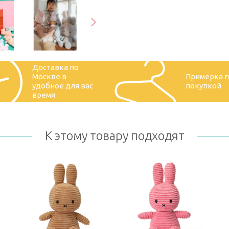
Доставка по
Москве в
Примерка 
удобное для вас
покупкой
время
К этому товару подходят