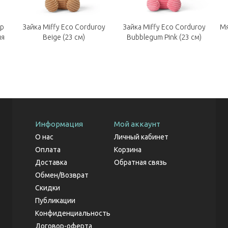
ор
Зайка Miffy Eco Corduroy
Зайка Miffy Eco Corduroy
Мя
ля
Beige (23 см)
Bubblegum Pink (23 см)
Информация
Мой аккаунт
О нас
Личный кабинет
Оплата
Корзина
Доставка
Обратная связь
Обмен/Возврат
Скидки
Публикации
Конфиденциальность
Договор-оферта