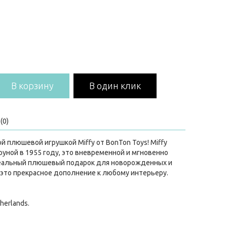
В корзину
В один клик
(0)
й плюшевой игрушкой Miffy от BonTon Toys! Miffy
уной в 1955 году, это вневременной и мгновенно
деальный плюшевый подарок для новорожденных и
о это прекрасное дополнение к любому интерьеру.
therlands.