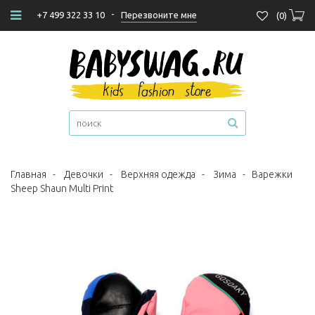
-
Перезвоните мне
+7 499 322 33 10
(
0
)
Главная
-
Девочки
-
Верхняя одежда
-
Зима
-
Варежки
Sheep Shaun Multi Print